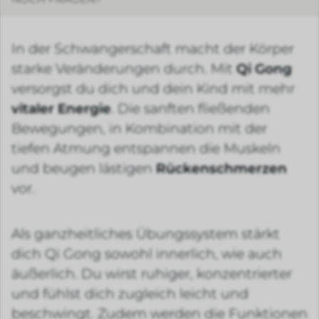
In der Schwangerschaft macht der Körper
starke Veränderungen durch. Mit
Qi Gong
versorgst du dich und dein Kind mit mehr
vitaler Energie
. Die sanften fließenden
Bewegungen, in Kombination mit der
tiefen Atmung entspannen die Muskeln
und beugen lästigen
Rückenschmerzen
vor.
Als ganzheitliches Übungssystem stärkt
dich Qi Gong sowohl innerlich, wie auch
äußerlich. Du wirst ruhiger, konzentrierter
und fühlst dich zugleich leicht und
beschwingt. Zudem werden die Funktionen