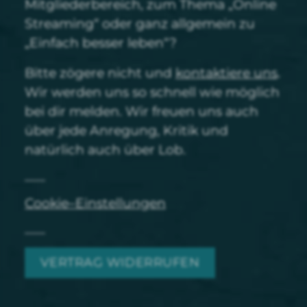
Mitgliederbereich, zum Thema „Online
Streaming“ oder ganz allgemein zu
„Einfach besser leben“?
Bitte zögere nicht und
kontaktiere uns
.
Wir werden uns so schnell wie möglich
bei dir melden. Wir freuen uns auch
über jede Anregung, Kritik und
natürlich auch über Lob.
Cookie–Einstellungen
VERTRAG WIDERRUFEN