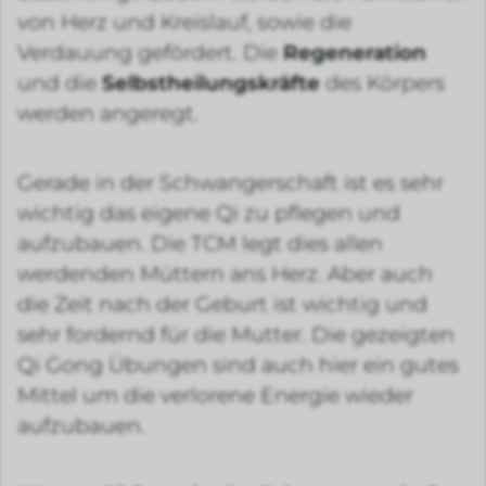
von Herz und Kreislauf, sowie die
Verdauung gefördert. Die
Regeneration
und die
Selbstheilungskräfte
des Körpers
werden angeregt.
Gerade in der Schwangerschaft ist es sehr
wichtig das eigene Qi zu pflegen und
aufzubauen. Die TCM legt dies allen
werdenden Müttern ans Herz. Aber auch
die Zeit nach der Geburt ist wichtig und
sehr fordernd für die Mutter. Die gezeigten
Qi Gong Übungen sind auch hier ein gutes
Mittel um die verlorene Energie wieder
aufzubauen.