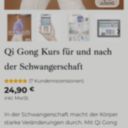
Qi Gong Kurs für und nach
der Schwangerschaft
(
7
Kundenrezensionen)
24,90
Bewertet
7
€
mit
5
von
5, basierend
inkl. MwSt.
auf
Kundenbewertungen
In der Schwangerschaft macht der Körper
starke Veränderungen durch. Mit Qi Gong