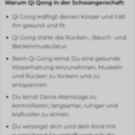
Warum Qi Qong in der Schwangerschaft:
Qi Gong kräftigt deinen Körper und hält
ihn gesund und fit.
Qi Gong stärkt die Rücken-, Bauch- und
Beckenmuskulatur.
Beim Qi Gong lernst Du eine gesunde
Körperhaltung einzunehmen, Muskeln
und Rücken zu lockern und zu
entspannen.
Du lernst Deine Atemzüge zu
kontrollieren; langsamer, ruhiger und
kraftvoller zu atmen.
Du versorgst dich und dein Kind mit