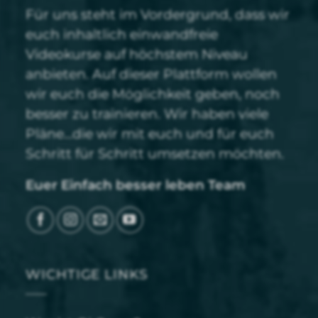
Für uns steht im Vordergrund, dass wir
euch inhaltlich einwandfreie
Videokurse auf höchstem Niveau
anbieten. Auf dieser Plattform wollen
wir euch die Möglichkeit geben, noch
besser zu trainieren. Wir haben viele
Pläne…die wir mit euch und für euch
Schritt für Schritt umsetzen möchten.
Euer Einfach besser leben Team
WICHTIGE LINKS