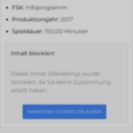
FSK:
Infoprogramm
Produktionsjahr:
2017
Spieldauer:
150,00 Minuten
Inhalt blockiert
Dieser Inhalt (Marketing) wurde
blockiert, da Sie keine Zustimmung
erteilt haben.
MARKETING COOKIES ERLAUBEN