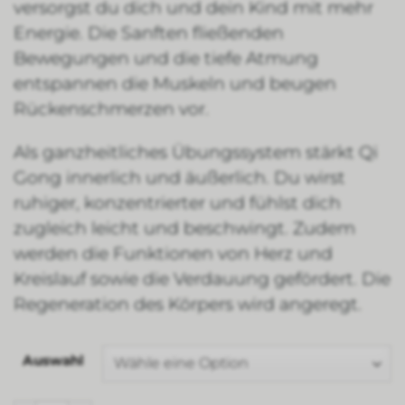
versorgst du dich und dein Kind mit mehr
Energie. Die Sanften fließenden
Bewegungen und die tiefe Atmung
entspannen die Muskeln und beugen
Rückenschmerzen vor.
Als ganzheitliches Übungssystem stärkt Qi
Gong innerlich und äußerlich. Du wirst
ruhiger, konzentrierter und fühlst dich
zugleich leicht und beschwingt. Zudem
werden die Funktionen von Herz und
Kreislauf sowie die Verdauung gefördert. Die
Regeneration des Körpers wird angeregt.
Auswahl