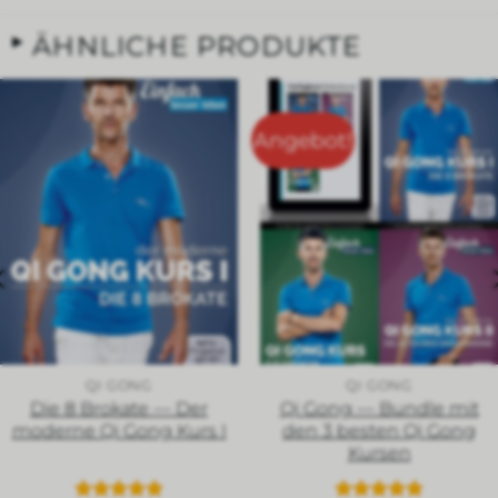
ÄHNLICHE PRODUKTE
Angebot!
QI GONG
QI GONG
Die 8 Brokate — Der
Qi Gong — Bundle mit
moderne Qi Gong Kurs I
den 3 besten Qi Gong
Kursen