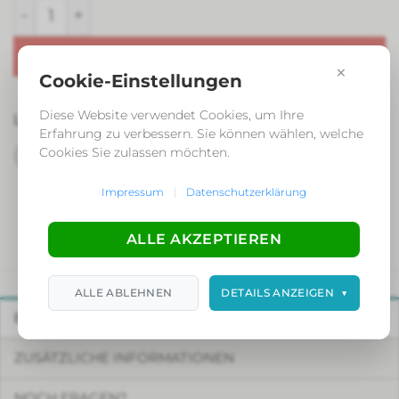
Qi Gong Kurs für und nach der Schwangerschaf
IN DEN WARENKORB
×
Cookie-Einstellungen
Diese Website verwendet Cookies, um Ihre
Lieferzeit:
6-12 Tage
Erfahrung zu verbessern. Sie können wählen, welche
Cookies Sie zulassen möchten.
Impressum
|
Datenschutzerklärung
ALLE AKZEPTIEREN
ALLE ABLEHNEN
DETAILS ANZEIGEN
▼
BESCHREIBUNG
ZUSÄTZLICHE INFORMATIONEN
NOCH FRAGEN?