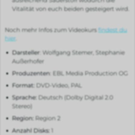
ausreichend Sauerstoff wodurch die
Vitalität von euch beiden gesteigert wird.
Noch mehr Infos zum Videokurs
findest du
hier
.
Darsteller
: Wolfgang Stemer, Stephanie
Außerhofer
Produzenten
: EBL Media Production OG
Format:
DVD-Video, PAL
Sprache:
Deutsch (Dolby Digital 2.0
Stereo)
Region:
Region 2
Anzahl Disks:
1