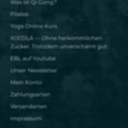
Was ist Qi Gong?
Pilates
Yoga Online Kurs
XOCOLÁ — Ohne herkömmlichen
Zucker. Trotzdem unverschämt gut.
EBL auf Youtube
Unser Newsletter
Mein Konto
Zahlungsarten
Versandarten
Impressum