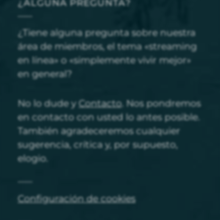
¿ALGUNA PREGUNTA?
¿Tiene alguna pregunta sobre nuestra
área de miembros, el tema «streaming
en línea» o «simplemente vivir mejor»
en general?
No lo dude y
Contacto
. Nos pondremos
en contacto con usted lo antes posible.
También agradeceremos cualquier
sugerencia, crítica y, por supuesto,
elogio.
Configuración de cookies