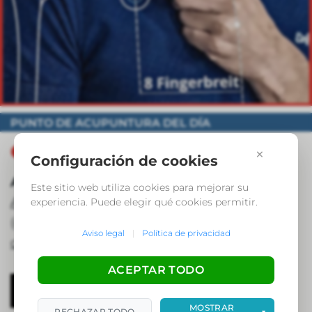
PUNTO DE ACUPUNTURA DEL DÍA
Punto de Acupuntura Pu 01
⬤
×
Configuración de cookies
Ayuda con:
Este sitio web utiliza cookies para mejorar su
Alergia crónica
,
Asma
Falta de aliento
experiencia. Puede elegir qué cookies permitir.
(disnea),
Bronquitis
,
Síndrome de fatiga
Aviso legal
|
Política de privacidad
crónica
ACEPTAR TODO
Más información
MOSTRAR
RECHAZAR TODO
▼