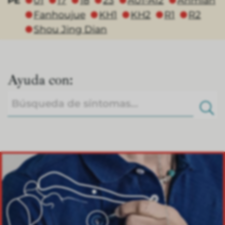
PE
01
17
18
23
A01-A12
Anmian
Fanhoujue
KH1
KH2
R1
R2
⬤
⬤
⬤
⬤
⬤
Shou Jing Dian
⬤
Ayuda con: