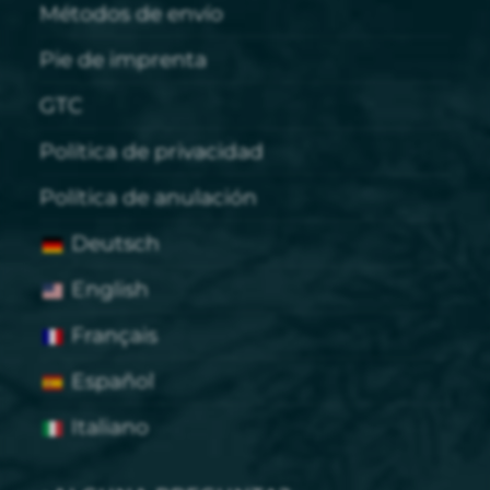
Métodos de envío
Pie de imprenta
GTC
Política de privacidad
Política de anulación
Deutsch
English
Français
Español
Italiano