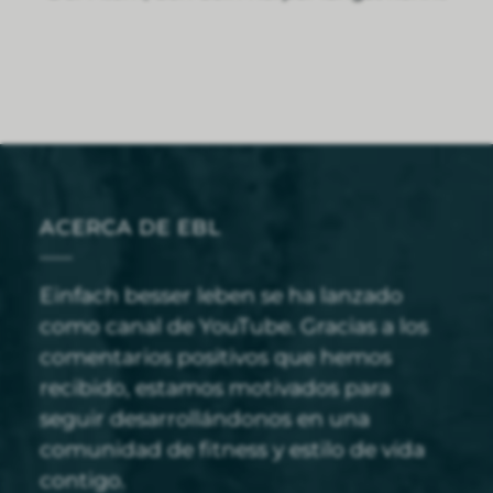
ACERCA DE EBL
Einfach besser leben se ha lanzado
como canal de YouTube. Gracias a los
comentarios positivos que hemos
recibido, estamos motivados para
seguir desarrollándonos en una
comunidad de fitness y estilo de vida
contigo.