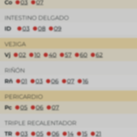
Co
03
07
⬤
⬤
INTESTINO DELGADO
ID
03
08
09
⬤
⬤
⬤
VEJIGA
Vj
02
10
40
57
60
62
⬤
⬤
⬤
⬤
⬤
⬤
RIÑÓN
Rñ
01
03
06
07
16
⬤
⬤
⬤
⬤
⬤
PERICARDIO
Pc
05
06
07
⬤
⬤
⬤
TRIPLE RECALENTADOR
TR
03
05
06
14
15
21
⬤
⬤
⬤
⬤
⬤
⬤