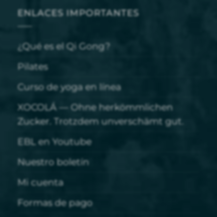
ENLACES IMPORTANTES
¿Qué es el Qi Gong?
Pilates
Curso de yoga en línea
XOCOLÁ — Ohne herkömmlichen
Zucker. Trotzdem unverschämt gut.
EBL en Youtube
Nuestro boletín
Mi cuenta
Formas de pago