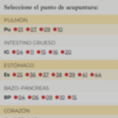
Seleccione el punto de acupuntura:
PULMÓN
Pu
01
07
09
10
⬤
⬤
⬤
⬤
INTESTINO GRUESO
IG
04
11
15
16
20
⬤
⬤
⬤
⬤
⬤
ESTÓMAGO
Es
25
36
37
38
39
41
44
⬤
⬤
⬤
⬤
⬤
⬤
⬤
BAZO–PÁNCREAS
BP
04
06
09
10
15
⬤
⬤
⬤
⬤
⬤
CORAZÓN