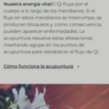
Nuestra energía vital
El Qi fluye por el
cuerpo a lo largo de los meridianos. Si el
flujo en estos meridianos se interrumpe, se
producen bloqueos y, como consecuencia,
pueden aparecer enfermedades. La
acupuntura resuelve estas alteraciones
insertando agujas en los puntos de
acupuntura para restablecer el flujo de Qi.
Cómo funciona la acupuntura