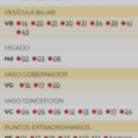
VESÍCULA BILIAR
VB
14
20
21
30
31
34
39
41
⬤
⬤
⬤
⬤
⬤
⬤
⬤
⬤
43
⬤
HÍGADO
Hd
02
03
08
⬤
⬤
⬤
VASO GOBERNADOR
VG
16
17
20
⬤
⬤
⬤
VASO CONCEPCIÓN
VC
04
05
06
12
13
15
17
24
⬤
⬤
⬤
⬤
⬤
⬤
⬤
⬤
PUNTOS EXTRAORDINARIOS
⬤
⬤
⬤
⬤
⬤
⬤