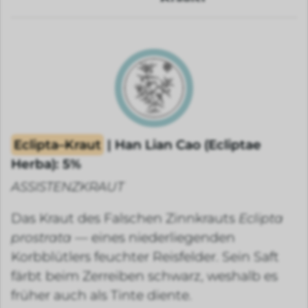
Eclipta–Kraut
| Han Lian Cao (Ecliptae
Herba): 5%
ASSISTENZKRAUT
Das Kraut des Falschen Zinnkrauts
Eclipta
prostrata
— eines niederliegenden
Korbblütlers feuchter Reisfelder. Sein Saft
färbt beim Zerreiben schwarz, weshalb es
früher auch als Tinte diente.