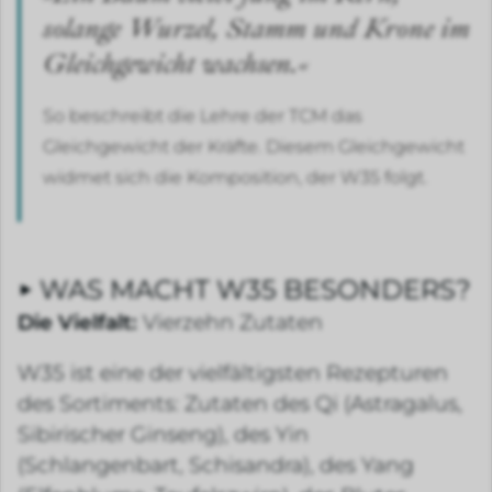
solange Wurzel, Stamm und Krone im
Gleichgewicht wachsen.«
So beschreibt die Lehre der TCM das
Gleichgewicht der Kräfte. Diesem Gleichgewicht
widmet sich die Komposition, der W35 folgt.
WAS MACHT W35 BESONDERS?
Die Vielfalt:
Vierzehn Zutaten
W35 ist eine der vielfältigsten Rezepturen
des Sortiments: Zutaten des Qi (Astragalus,
Sibirischer Ginseng), des Yin
(Schlangenbart, Schisandra), des Yang