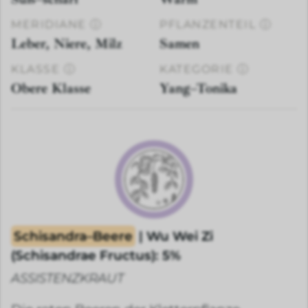
MERIDIANE
ⓘ
PFLANZENTEIL
ⓘ
Leber, Niere, Milz
Samen
KLASSE
ⓘ
KATEGORIE
ⓘ
Obere Klasse
Yang–Tonika
Schisandra–Beere
| Wu Wei Zi
(Schisandrae Fructus): 5%
ASSISTENZKRAUT