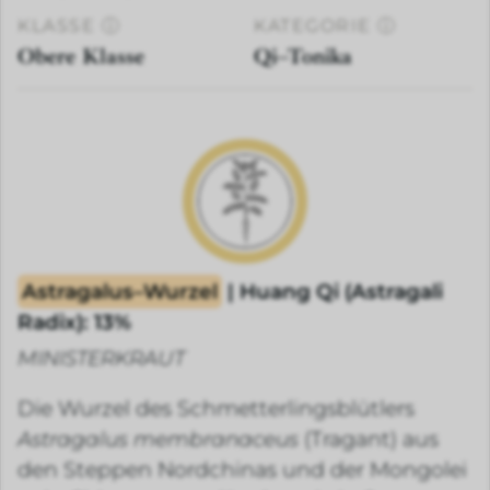
KLASSE
ⓘ
KATEGORIE
ⓘ
Obere Klasse
Qi–Tonika
Astragalus–Wurzel
| Huang Qi (Astragali
Radix): 13%
MINISTERKRAUT
Die Wurzel des Schmetterlingsblütlers
Astragalus membranaceus
(Tragant) aus
den Steppen Nordchinas und der Mongolei