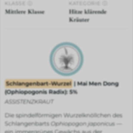
KLASSE
ⓘ
KATEGORIE
ⓘ
Mittlere Klasse
Hitze klärende
Kräuter
Schlangenbart–Wurzel
| Mai Men Dong
(Ophiopogonis Radix): 5%
ASSISTENZKRAUT
Die spindelförmigen Wurzelknöllchen des
Schlangenbarts
Ophiopogon japonicus
—
ein immergrünes Gewächs aus der