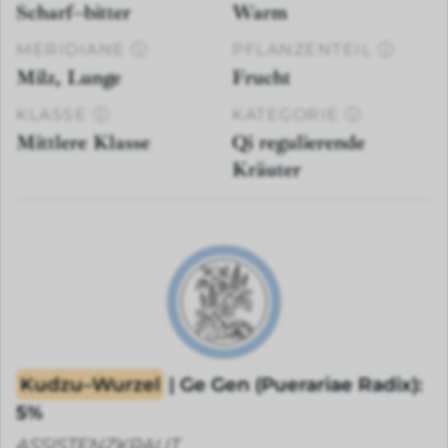
Scharf–bitter
Warm
MERIDIANE
ⓘ
PFLANZENTEIL
ⓘ
Milz, Lunge
Frucht
KLASSE
ⓘ
KATEGORIE
ⓘ
Mittlere Klasse
Qi regulierende
Kräuter
Kudzu–Wurzel
| Ge Gen (Puerariae Radix):
5%
ASSISTENZKRAUT