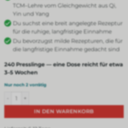
TCM–Lehre vom Gleichgewicht aus Qi,
Yin und Yang
Du suchst eine breit angelegte Rezeptur
für die ruhige, langfristige Einnahme
Du bevorzugst milde Rezepturen, die für
die langfristige Einnahme gedacht sind
240 Presslinge — eine Dose reicht für etwa
3–5 Wochen
Nur noch 2 vorrätig
Weidinger W35 — Forever young Menge
IN DEN WARENKORB