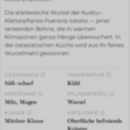
Die stärkereiche Wurzel der Kudzu–
Kletterpflanze
Pueraria lobata
— jener
rankenden Bohne, die in warmen
Klimazonen ganze Hänge überwuchert. In
der ostasiatischen Küche wird aus ihr feines
Wurzelmehl gewonnen.
GESCHMACK
ⓘ
TEMPERATUR
ⓘ
Süß–scharf
Kühl
MERIDIANE
ⓘ
PFLANZENTEIL
ⓘ
Milz, Magen
Wurzel
KLASSE
ⓘ
KATEGORIE
ⓘ
Mittlere Klasse
Oberfläche befreiende
Kräuter