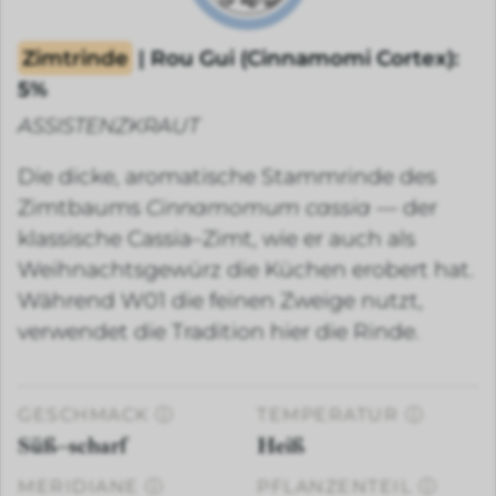
Zimtrinde
| Rou Gui (Cinnamomi Cortex):
5%
ASSISTENZKRAUT
Die dicke, aromatische Stammrinde des
Zimtbaums
Cinnamomum cassia
— der
klassische Cassia–Zimt, wie er auch als
Weihnachtsgewürz die Küchen erobert hat.
Während W01 die feinen Zweige nutzt,
verwendet die Tradition hier die Rinde.
GESCHMACK
ⓘ
TEMPERATUR
ⓘ
Süß–scharf
Heiß
MERIDIANE
ⓘ
PFLANZENTEIL
ⓘ