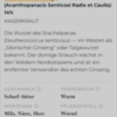
(Acanthopanacis Senticosi Radix et Caulis):
14%
KAISERKRAUT
Die Wurzel des Stachelpanax
Eleutherococcus senticosus
— im Westen als
„Sibirischer Ginseng“ oder Taigawurzel
bekannt. Der dornige Strauch wächst in
den Wäldern Nordostasiens und ist ein
entfernter Verwandter des echten Ginseng.
GESCHMACK
ⓘ
TEMPERATUR
ⓘ
Scharf–bitter
Warm
MERIDIANE
ⓘ
PFLANZENTEIL
ⓘ
Milz, Niere, Herz
Wurzel