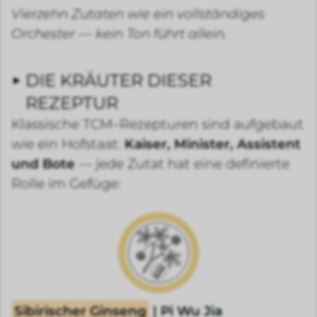
Vierzehn Zutaten wie ein vollständiges
Orchester — kein Ton führt allein.
DIE KRÄUTER DIESER
REZEPTUR
Klassische TCM–Rezepturen sind aufgebaut
wie ein Hofstaat:
Kaiser, Minister, Assistent
und Bote
— jede Zutat hat eine definierte
Rolle im Gefüge:
Sibirischer Ginseng
| Pi Wu Jia