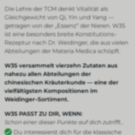
Die Lehre der TCM denkt Vitalität als
Gleichgewicht von Qi, Yin und Yang —
getragen von der „Essenz“ der Nieren. W35
ist eine besonders breite Konstitutions–
Rezeptur nach Dr. Weidinger, die aus vielen
Abteilungen der Materia Medica schöpft.
W35 versammelt vierzehn Zutaten aus
nahezu allen Abteilungen der
chinesischen Kräuterkunde — eine der
vielfältigsten Kompositionen im
Weidinger–Sortiment.
W35 PASST ZU DIR, WENN:
Schon einer dieser Punkte auf dich zutrifft…
Du interessierst dich für die klassische