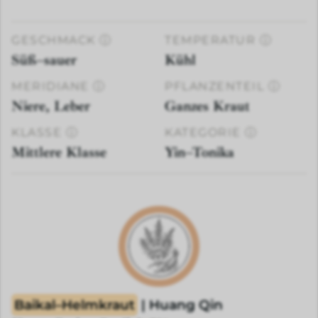
GESCHMACK
ⓘ
TEMPERATUR
ⓘ
Süß–sauer
Kühl
MERIDIANE
ⓘ
PFLANZENTEIL
ⓘ
Niere, Leber
Ganzes Kraut
KLASSE
ⓘ
KATEGORIE
ⓘ
Mittlere Klasse
Yin–Tonika
Baikal–Helmkraut
| Huang Qin