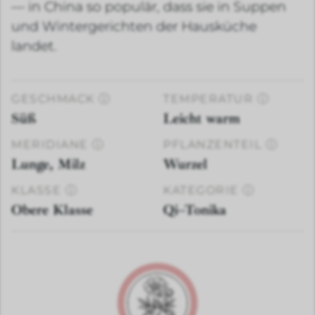
— in China so populär, dass sie in Suppen
und Wintergerichten der Hausküche
landet.
GESCHMACK
ⓘ
TEMPERATUR
ⓘ
Süß
Leicht warm
MERIDIANE
ⓘ
PFLANZENTEIL
ⓘ
Lunge, Milz
Wurzel
KLASSE
ⓘ
KATEGORIE
ⓘ
Obere Klasse
Qi–Tonika