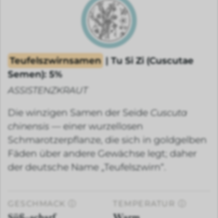
Teufelszwirnsamen
| Tu Si Zi (Cuscutae
Semen): 5%
ASSISTENZKRAUT
Die winzigen Samen der Seide
Cuscuta
chinensis
— einer wurzellosen
Schmarotzerpflanze, die sich in goldgelben
Fäden über andere Gewächse legt; daher
der deutsche Name „Teufelszwirn“.
GESCHMACK
ⓘ
TEMPERATUR
ⓘ
Süß–scharf
Warm