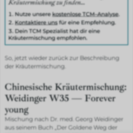
Kräutermischung zu finden…
Nutze unsere
kostenlose TCM–Analyse
.
Kontaktiere uns
für eine Empfehlung.
Dein TCM Spezialist hat dir eine
Kräutermischung empfohlen.
So, jetzt wieder zurück zur Beschreibung
der Kräutermischung.
Chinesische Kräutermischung:
Weidinger W35 — Forever
young
Mischung nach Dr. med. Georg Weidinger
aus seinem Buch „Der Goldene Weg der