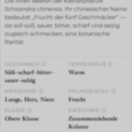
Die roten Beeren der Kletterpflanze
Schisandra chinensis
. Ihr chinesischer Name
bedeutet „Frucht der fünf Geschmäcker“ —
sie soll süß, sauer, bitter, scharf und salzig
zugleich schmecken, eine botanische
Rarität.
GESCHMACK
ⓘ
TEMPERATUR
ⓘ
Süß–scharf–bitter–
Warm
sauer–salzig
MERIDIANE
ⓘ
PFLANZENTEIL
ⓘ
Lunge, Herz, Niere
Frucht
KLASSE
ⓘ
KATEGORIE
ⓘ
Obere Klasse
Zusammenziehende
Kräuter