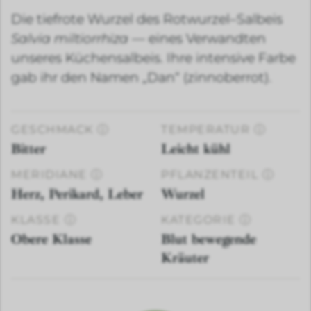
Die tiefrote Wurzel des Rotwurzel–Salbeis
Salvia miltiorrhiza
— eines Verwandten
unseres Küchensalbeis. Ihre intensive Farbe
gab ihr den Namen „Dan“ (zinnoberrot).
GESCHMACK
ⓘ
TEMPERATUR
ⓘ
Bitter
Leicht kühl
MERIDIANE
ⓘ
PFLANZENTEIL
ⓘ
Herz, Perikard, Leber
Wurzel
KLASSE
ⓘ
KATEGORIE
ⓘ
Obere Klasse
Blut bewegende
Kräuter