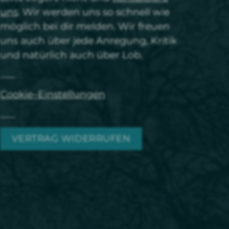
uns
. Wir werden uns so schnell wie
möglich bei dir melden. Wir freuen
uns auch über jede Anregung, Kritik
und natürlich auch über Lob.
Cookie–Einstellungen
VERTRAG WIDERRUFEN