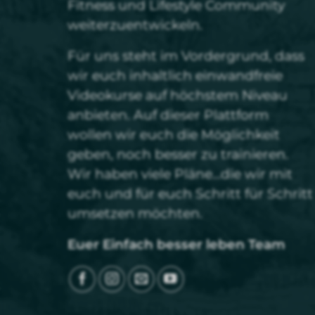
Fitness und Lifestyle Community
weiterzuentwickeln.
Für uns steht im Vordergrund, dass
wir euch inhaltlich einwandfreie
Videokurse auf höchstem Niveau
anbieten. Auf dieser Plattform
wollen wir euch die Möglichkeit
geben, noch besser zu trainieren.
Wir haben viele Pläne…die wir mit
euch und für euch Schritt für Schritt
umsetzen möchten.
Euer Einfach besser leben Team