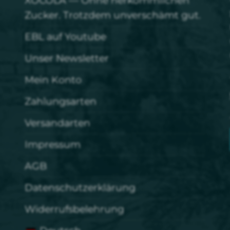
XOCOLÁ — Ohne herkömmlichen
Zucker. Trotzdem unverschämt gut.
EBL auf Youtube
Unser Newsletter
Mein Konto
Zahlungsarten
Versandarten
Impressum
AGB
Datenschutzerklärung
Widerrufsbelehrung