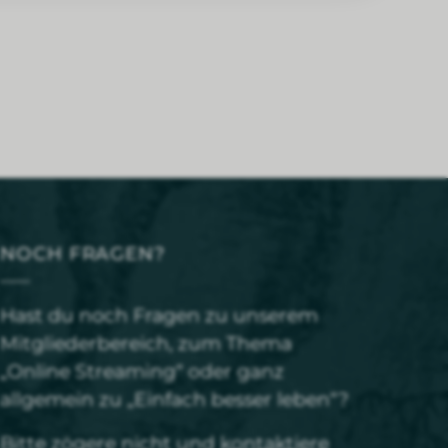
NOCH FRAGEN?
Hast du noch Fragen zu unserem
Mitgliederbereich, zum Thema
„Online Streaming“ oder ganz
allgemein zu „Einfach besser leben“?
Bitte zögere nicht und
kontaktiere