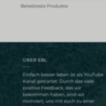
Beliebteste Produkte
ÜBER EBL
Einfach besser leben ist als YouTube
Kanal gestartet. Durch das viele
positive Feedback, das wir
bekommen haben, sind wir
motiviert, uns mit euch zu einer