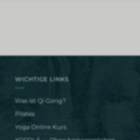
WICHTIGE LINKS
Was ist Qi Gong?
Pilates
Yoga Online Kurs