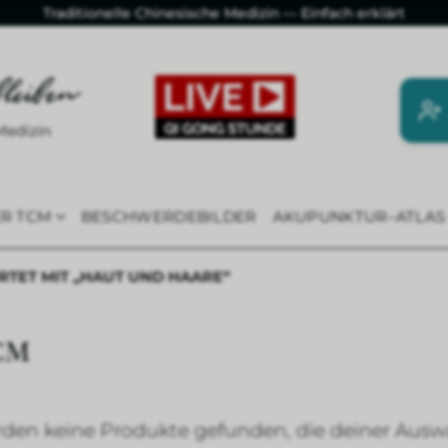
Traditionelle Chinesische Medizin — Einfach erklärt
ER TCM
BESCHWERDEBILDER
AKUPUNKTUR–ATLAS
ET MIT „HAUT UND HAARE“
TCM
den keine Produkte gefunden, die deiner Ausw