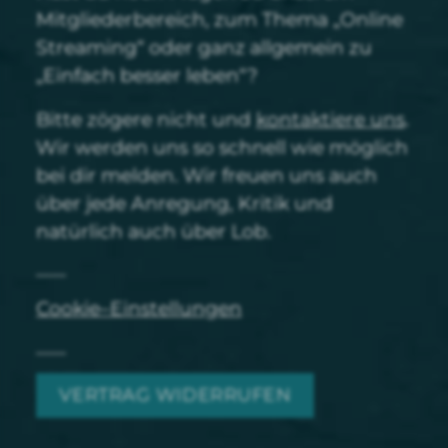
Mitgliederbereich, zum Thema „Online
Streaming“ oder ganz allgemein zu
„Einfach besser leben“?
Bitte zögere nicht und
kontaktiere uns
.
Wir werden uns so schnell wie möglich
bei dir melden. Wir freuen uns auch
über jede Anregung, Kritik und
natürlich auch über Lob.
Cookie–Einstellungen
VERTRAG WIDERRUFEN