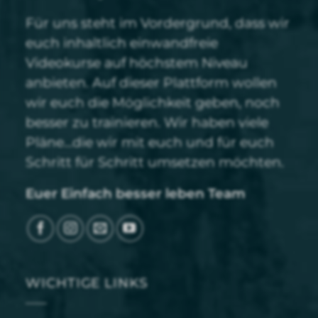
Für uns steht im Vordergrund, dass wir
euch inhaltlich einwandfreie
Videokurse auf höchstem Niveau
anbieten. Auf dieser Plattform wollen
wir euch die Möglichkeit geben, noch
besser zu trainieren. Wir haben viele
Pläne…die wir mit euch und für euch
Schritt für Schritt umsetzen möchten.
Euer Einfach besser leben Team
WICHTIGE LINKS