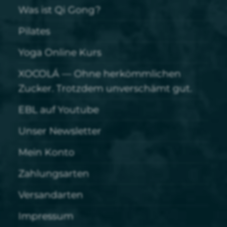
Was ist Qi Gong?
Pilates
Yoga Online Kurs
XOCOLÁ — Ohne herkömmlichen
Zucker. Trotzdem unverschämt gut.
EBL auf Youtube
Unser Newsletter
Mein Konto
Zahlungsarten
Versandarten
Impressum