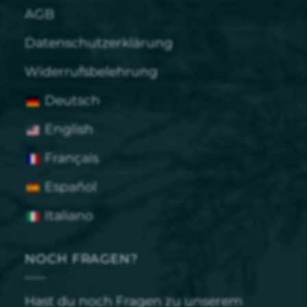
AGB
Datenschutzerklärung
Widerrufsbelehrung
Deutsch
English
Français
Español
Italiano
NOCH FRAGEN?
Hast du noch Fragen zu unserem