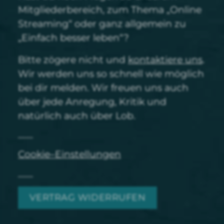
Mitgliederbereich, zum Thema „Online
Streaming“ oder ganz allgemein zu
„Einfach besser leben“?
Bitte zögere nicht und
kontaktiere uns
.
Wir werden uns so schnell wie möglich
bei dir melden. Wir freuen uns auch
über jede Anregung, Kritik und
natürlich auch über Lob.
Cookie–Einstellungen
VERTRAG WIDERRUFEN