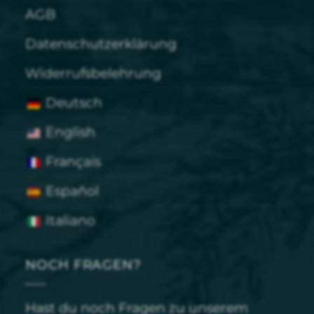
AGB
Datenschutzerklärung
Widerrufsbelehrung
Deutsch
English
Français
Español
Italiano
NOCH FRAGEN?
Hast du noch Fragen zu unserem