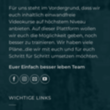
Für uns steht im Vordergrund, dass wir
euch inhaltlich einwandfreie
Videokurse auf höchstem Niveau
anbieten. Auf dieser Plattform wollen
wir euch die Möglichkeit geben, noch
besser zu trainieren. Wir haben viele
Pläne…die wir mit euch und für euch
Schritt für Schritt umsetzen möchten.
Euer Einfach besser leben Team
WICHTIGE LINKS