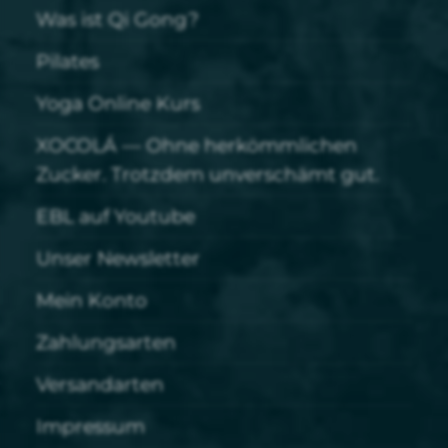
Was ist Qi Gong?
Pilates
Yoga Online Kurs
XOCOLÁ — Ohne herkömmlichen
Zucker. Trotzdem unverschämt gut.
EBL auf Youtube
Unser Newsletter
Mein Konto
Zahlungsarten
Versandarten
Impressum