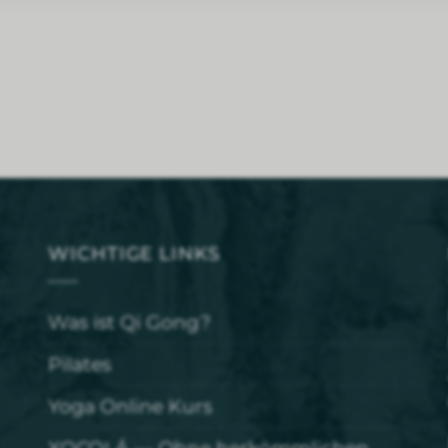
WICHTIGE LINKS
Was ist Qi Gong?
Pilates
Yoga Online Kurs