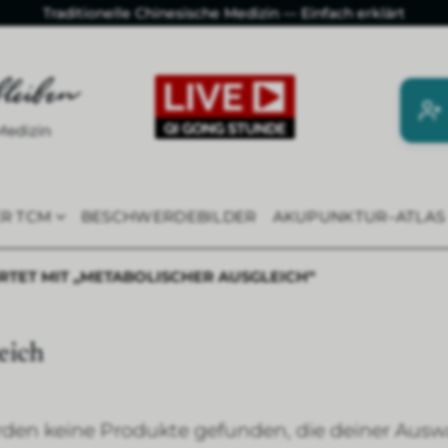
Traditionelle Chinesische Medizin — Einfach erklärt
ER TCM
BESCHWERDEBILDER
AKUPUNKTUR–ATLAS
ET MIT „METABOLISCHER AUSGLEICH“
eich
den keine Produkte gefunden, die deiner Ausw