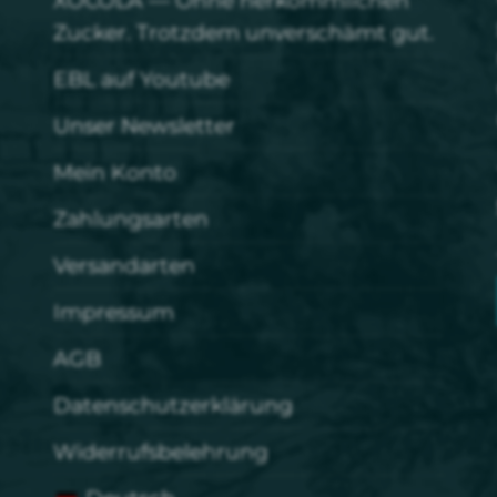
XOCOLÁ — Ohne herkömmlichen
Zucker. Trotzdem unverschämt gut.
EBL auf Youtube
Unser Newsletter
Mein Konto
Zahlungsarten
Versandarten
Impressum
AGB
Datenschutzerklärung
Widerrufsbelehrung