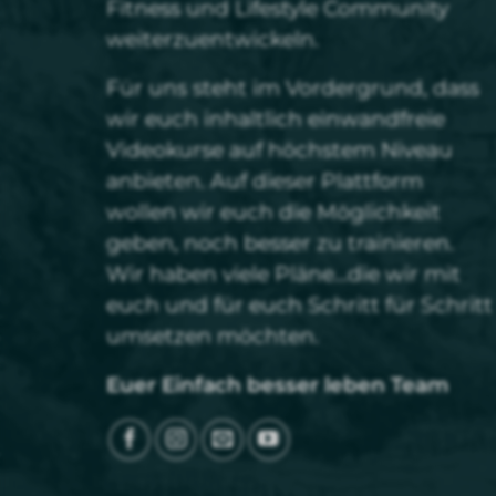
Fitness und Lifestyle Community
weiterzuentwickeln.
Für uns steht im Vordergrund, dass
wir euch inhaltlich einwandfreie
Videokurse auf höchstem Niveau
anbieten. Auf dieser Plattform
wollen wir euch die Möglichkeit
geben, noch besser zu trainieren.
Wir haben viele Pläne…die wir mit
euch und für euch Schritt für Schritt
umsetzen möchten.
Euer Einfach besser leben Team