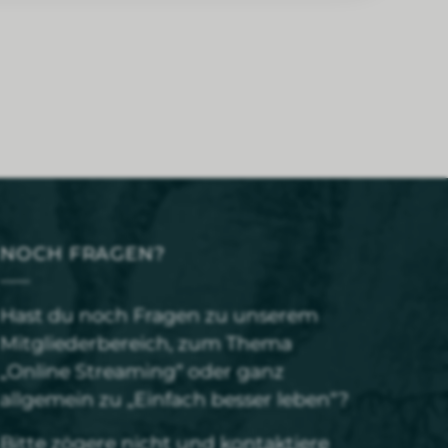
NOCH FRAGEN?
Hast du noch Fragen zu unserem
Mitgliederbereich, zum Thema
„Online Streaming“ oder ganz
allgemein zu „Einfach besser leben“?
Bitte zögere nicht und
kontaktiere