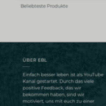
Beliebteste Produkte
ÜBER EBL
Einfach besser leben ist als YouTube
Kanal gestartet. Durch das viele
positive Feedback, das wir
bekommen haben, sind wir
motiviert, uns mit euch zu einer