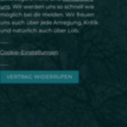
uns
. Wir werden uns so schnell wie
möglich bei dir melden. Wir freuen
uns auch über jede Anregung, Kritik
und natürlich auch über Lob.
Cookie–Einstellungen
VERTRAG WIDERRUFEN