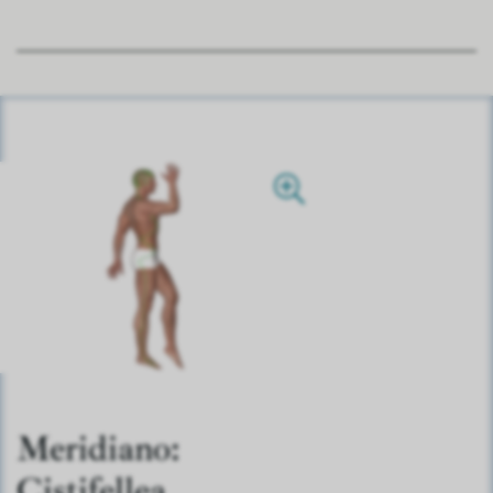
Meridiano:
Cistifellea