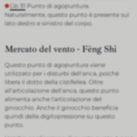
Gb 31
Punto di agopuntura.
Naturalmente, questo punto è presente sul
lato destro e sinistro del corpo.
Mercato del vento - Fēng Shì
Questo punto di agopuntura viene
utilizzato per i disturbi dell'anca, poiché
libera il dotto della cistifellea. Oltre
all'articolazione dell'anca, questo punto
alimenta anche l'articolazione del
ginocchio. Anche il ginocchio beneficia
quindi della digitopressione su questo
punto.