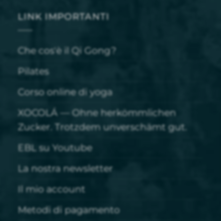
LINK IMPORTANTI
Che cos'è il Qi Gong?
Pilates
Corso online di yoga
XOCOLÁ — Ohne herkömmlichen
Zucker. Trotzdem unverschämt gut.
EBL su Youtube
La nostra newsletter
Il mio account
Metodi di pagamento