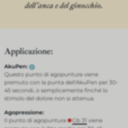
dell'anca e del ginocchio.
Applicazione:
AkuPen:
Questo punto di agopuntura viene
premuto con la punta dell'AkuPen per 30-
45 secondi, o semplicemente finché lo
stimolo del dolore non si attenua.
Agopressione:
Il punto di agopuntura
Gb 31
viene