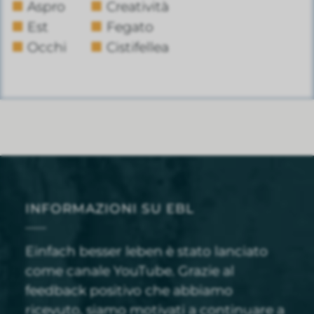
Aspro
Creatività
Est
Fegato
Occhi
Cistifellea
INFORMAZIONI SU EBL
Einfach besser leben è stato lanciato
come canale YouTube. Grazie al
feedback positivo che abbiamo
ricevuto, siamo motivati a continuare a