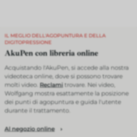
IL MEGLIO DELL'AGOPUNTURA E DELLA
DIGITOPRESSIONE
AkuPen con libreria online
Acquistando l'AkuPen, si accede alla nostra
videoteca online, dove si possono trovare
molti video.
Reclami
trovare. Nei video,
Wolfgang mostra esattamente la posizione
dei punti di agopuntura e guida l'utente
durante il trattamento.
Al negozio online