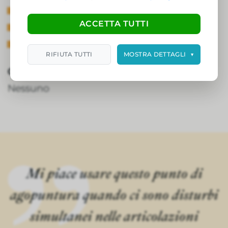
Rilassa i tendini
ACCETTA TUTTI
Espelle il vento
Allevia il prurito
RIFIUTA TUTTI
MOSTRA DETTAGLI
▼
Controindicazioni:
Nessuno
Mi piace usare questo punto di
agopuntura quando ci sono disturbi
simultanei nelle articolazioni