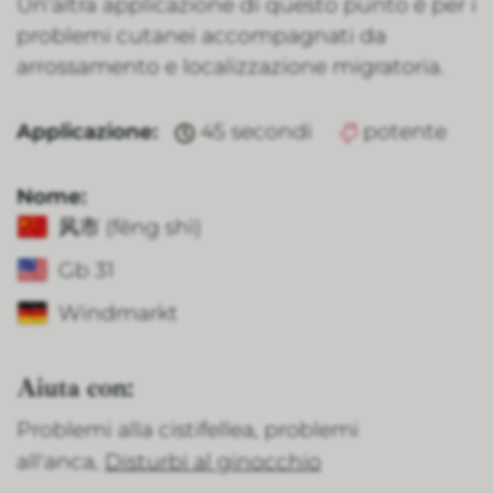
Un'altra applicazione di questo punto è per i
problemi cutanei accompagnati da
arrossamento e localizzazione migratoria.
Applicazione:
45 secondi
potente
Nome:
风市 (fēng shì)
Gb 31
Windmarkt
Aiuta con:
Problemi alla cistifellea, problemi
all'anca,
Disturbi al ginocchio