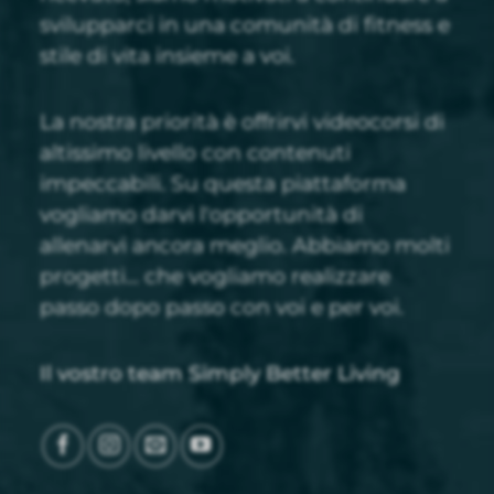
svilupparci in una comunità di fitness e
stile di vita insieme a voi.
La nostra priorità è offrirvi videocorsi di
altissimo livello con contenuti
impeccabili. Su questa piattaforma
vogliamo darvi l'opportunità di
allenarvi ancora meglio. Abbiamo molti
progetti... che vogliamo realizzare
passo dopo passo con voi e per voi.
Il vostro team Simply Better Living