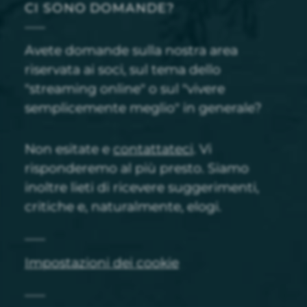
CI SONO DOMANDE?
Avete domande sulla nostra area
riservata ai soci, sul tema dello
"streaming online" o sul "vivere
semplicemente meglio" in generale?
Non esitate e
contattateci
. Vi
risponderemo al più presto. Siamo
inoltre lieti di ricevere suggerimenti,
critiche e, naturalmente, elogi.
Impostazioni dei cookie