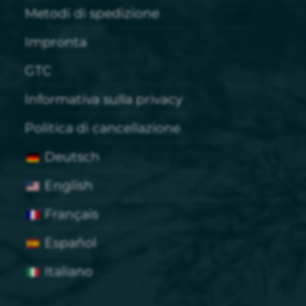
Metodi di spedizione
Impronta
GTC
Informativa sulla privacy
Politica di cancellazione
Deutsch
English
Français
Español
Italiano