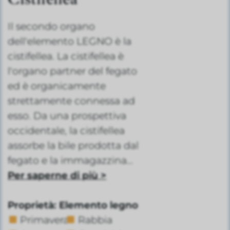
Il secondo organo
dell'elemento LEGNO è la
cistifellea. La cistifellea è
l'organo partner del fegato
ed è organicamente
strettamente connessa ad
esso. Da una prospettiva
occidentale, la cistifellea
assorbe la bile prodotta dal
fegato e la immagazzina...
Per saperne di più >
Proprietà: Elemento legno
Primavera
Rabbia