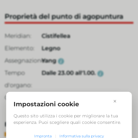
Proprietà del punto di agopuntura
Meridian:
Cistifellea
Elemento:
Legno
Assegnazione:
Yang
Tempo
Dalle 23.00 all'1.00.
d'organo:
Categoria:
Punto di agopuntura classico
×
Impostazioni cookie
Questo sito utilizza i cookie per migliorare la tua
esperienza. Puoi scegliere quali cookie consentire.
Effetto dal punto di vista della MTC:
Rafforza le ossa
Impronta
|
Informativa sulla privacy