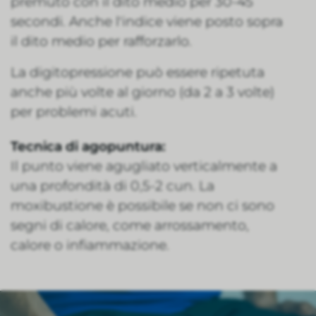
premuto con il dito medio per 30-45
secondi. Anche l'indice viene posto sopra
il dito medio per rafforzarlo.
La digitopressione può essere ripetuta
anche più volte al giorno (da 2 a 3 volte)
per problemi acuti.
Tecnica di agopuntura:
Il punto viene agugliato verticalmente a
una profondità di 0,5-2 cun. La
moxibustione è possibile se non ci sono
segni di calore, come arrossamento,
calore o infiammazione.