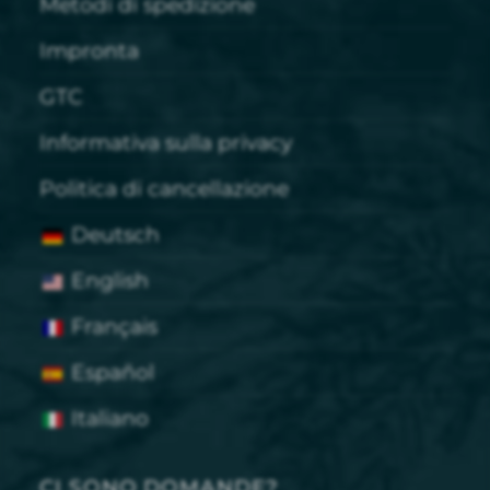
Metodi di spedizione
Impronta
GTC
Informativa sulla privacy
Politica di cancellazione
Deutsch
English
Français
Español
Italiano
CI SONO DOMANDE?