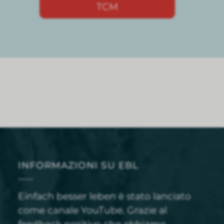
TCM
INFORMAZIONI SU EBL
Einfach besser leben è stato lanciato
come canale YouTube. Grazie al