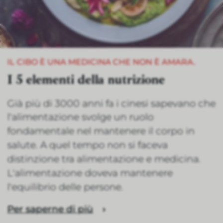
IL CIBO È UNA MEDICINA CHE NON È AMARA.
I 5 elementi della nutrizione
Già più di 3000 anni fa i cinesi sapevano che
l'alimentazione svolge un ruolo
fondamentale nel mantenere il corpo in
salute. A quel tempo non si faceva
distinzione tra alimentazione e medicina.
L'alimentazione doveva mantenere
l'equilibrio delle persone.
Per saperne di più