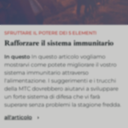
SFRUTTARE IL POTERE DEI 5 ELEMENTI
Rafforzare il sistema immunitario
In questo
In questo articolo vogliamo
mostrarvi come potete migliorare il vostro
sistema immunitario attraverso
l'alimentazione. I suggerimenti e i trucchi
della MTC dovrebbero aiutarvi a sviluppare
un forte sistema di difesa che vi farà
superare senza problemi la stagione fredda.
all'articolo