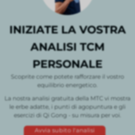
INIZIATE LA VOSTRA
ANALISI TCM
PERSONALE
Scoprite come potete rafforzare il vostro
equilibrio energetico.
La nostra analisi gratuita della MTC vi mostra
le erbe adatte, i punti di agopuntura e gli
esercizi di Qi Gong - su misura per voi.
Avvia subito l'analisi