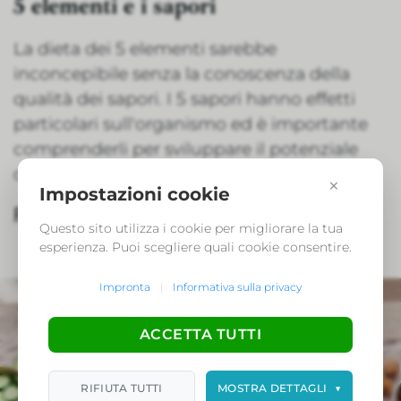
5 elementi e i sapori
La dieta dei 5 elementi sarebbe
inconcepibile senza la conoscenza della
qualità dei sapori. I 5 sapori hanno effetti
particolari sull'organismo ed è importante
comprenderli per sviluppare il potenziale
della dieta.
×
Impostazioni cookie
Per saperne di più
Questo sito utilizza i cookie per migliorare la tua
esperienza. Puoi scegliere quali cookie consentire.
Impronta
|
Informativa sulla privacy
ACCETTA TUTTI
RIFIUTA TUTTI
MOSTRA DETTAGLI
▼