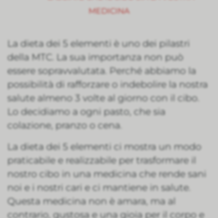
MEDICINA
La dieta dei 5 elementi è uno dei pilastri
della MTC. La sua importanza non può
essere sopravvalutata. Perché abbiamo la
possibilità di rafforzare o indebolire la nostra
salute almeno 3 volte al giorno con il cibo.
Lo decidiamo a ogni pasto, che sia
colazione, pranzo o cena.
La dieta dei 5 elementi ci mostra un modo
praticabile e realizzabile per trasformare il
nostro cibo in una medicina che rende sani
noi e i nostri cari e ci mantiene in salute.
Questa medicina non è amara, ma al
contrario, gustosa e una gioia per il corpo e