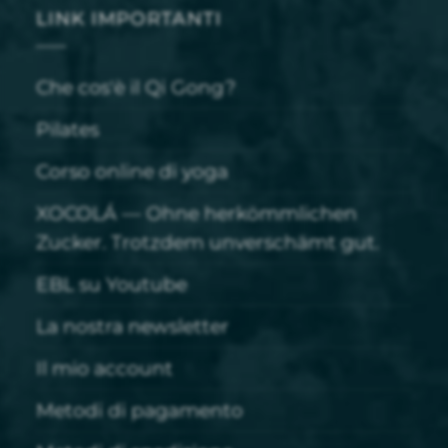
LINK IMPORTANTI
Che cos'è il Qi Gong?
Pilates
Corso online di yoga
XOCOLÁ — Ohne herkömmlichen
Zucker. Trotzdem unverschämt gut.
EBL su Youtube
La nostra newsletter
Il mio account
Metodi di pagamento