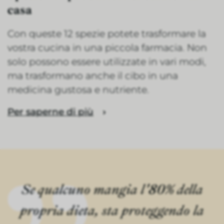
casa
Con queste 12 spezie potete trasformare la
vostra cucina in una piccola farmacia. Non
solo possono essere utilizzate in vari modi,
ma trasformano anche il cibo in una
medicina gustosa e nutriente.
Per saperne di più
Se qualcuno mangia l'80% della
propria dieta, sta proteggendo la