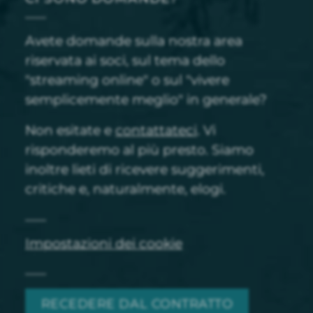
Avete domande sulla nostra area
riservata ai soci, sul tema dello
"streaming online" o sul "vivere
semplicemente meglio" in generale?
Non esitate e
contattateci
. Vi
risponderemo al più presto. Siamo
inoltre lieti di ricevere suggerimenti,
critiche e, naturalmente, elogi.
Impostazioni dei cookie
RECEDERE DAL CONTRATTO