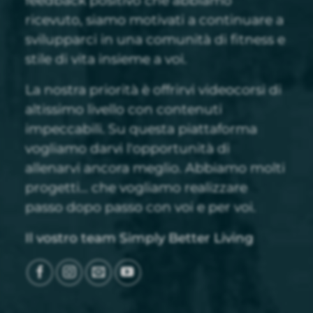
feedback positivo che abbiamo
ricevuto, siamo motivati a continuare a
svilupparci in una comunità di fitness e
stile di vita insieme a voi.
La nostra priorità è offrirvi videocorsi di
altissimo livello con contenuti
impeccabili. Su questa piattaforma
vogliamo darvi l'opportunità di
allenarvi ancora meglio. Abbiamo molti
progetti... che vogliamo realizzare
passo dopo passo con voi e per voi.
Il vostro team Simply Better Living