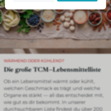
WÄRMEND ODER KÜHLEND?
Die große TCM–Lebensmittelliste
Ob ein Lebensmittel wärmt oder kühlt,
welchen Geschmack es trägt und welche
Organe es stärkt — all das entscheidet mit,
wie gut es dir bekommt. In unserer
durchsuchbaren Liste findest du über 200