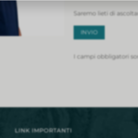
Saremo lieti di ascoltar
I campi obbligatori so
LINK IMPORTANTI