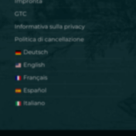
Impronta
GTC
Informativa sulla privacy
Politica di cancellazione
Deutsch
English
Français
Español
Italiano