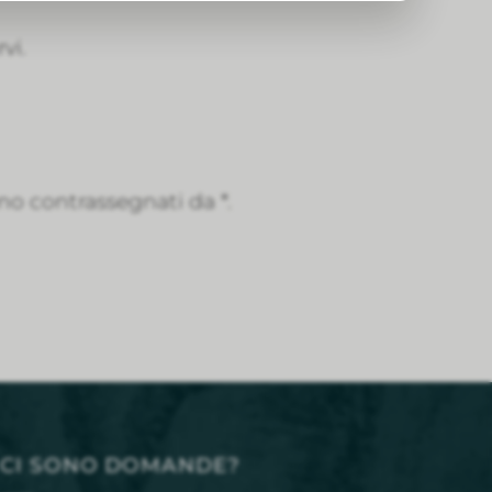
vi.
no contrassegnati da *.
CI SONO DOMANDE?