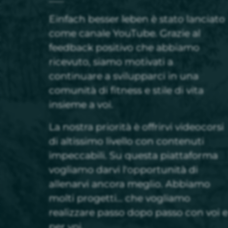
Einfach besser leben è stato lanciato
come canale YouTube. Grazie al
feedback positivo che abbiamo
ricevuto, siamo motivati a
continuare a svilupparci in una
comunità di fitness e stile di vita
insieme a voi.
La nostra priorità è offrirvi videocorsi
di altissimo livello con contenuti
impeccabili. Su questa piattaforma
vogliamo darvi l'opportunità di
allenarvi ancora meglio. Abbiamo
molti progetti... che vogliamo
realizzare passo dopo passo con voi e
per voi.