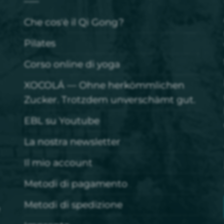
Che cos'è il Qi Gong?
Pilates
Corso online di yoga
XOCOLÁ — Ohne herkömmlichen
Zucker. Trotzdem unverschämt gut.
EBL su Youtube
La nostra newsletter
Il mio account
Metodi di pagamento
Metodi di spedizione