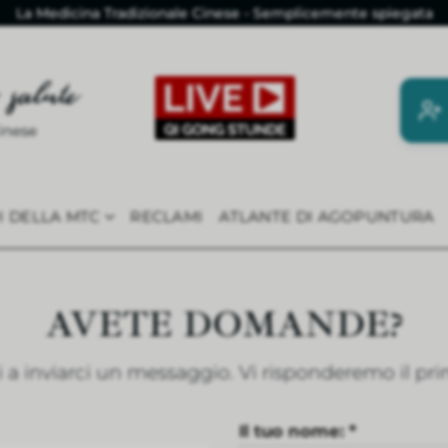
La Medicina Tradizionale Cinese - Semplicemente spiegata
RI DELLA MTC
RECLAMI
ATLANTE DI AGOPUNTURA
AVETE DOMANDE?
ti a inviarci un messaggio. Vi risponderemo il pri
Il tuo nome: *