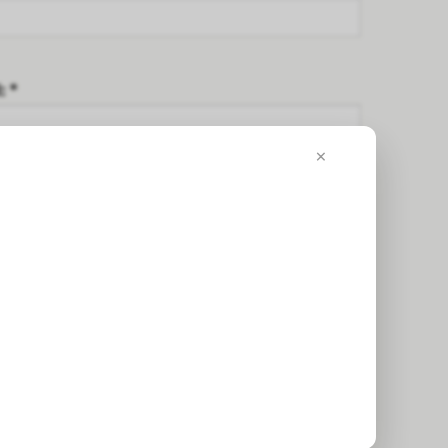
: *
×