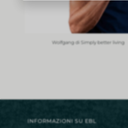
Wolfgang di Simply better living
INFORMAZIONI SU EBL