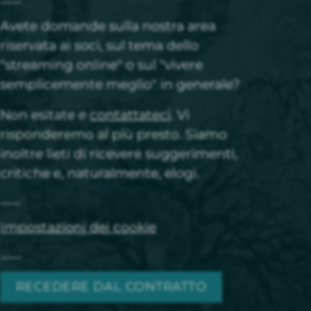
Avete domande sulla nostra area
riservata ai soci, sul tema dello
"streaming online" o sul "vivere
semplicemente meglio" in generale?
Non esitate e
contattateci
. Vi
risponderemo al più presto. Siamo
inoltre lieti di ricevere suggerimenti,
critiche e, naturalmente, elogi.
Impostazioni dei cookie
RECEDERE DAL CONTRATTO