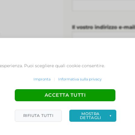
Il vostro indirizzo e-mail
Oggetto:
 esperienza. Puoi scegliere quali cookie consentire.
Impronta
|
Informativa sulla privacy
Il vostro messaggio: *
ACCETTA TUTTI
MOSTRA
RIFIUTA TUTTI
▼
DETTAGLI