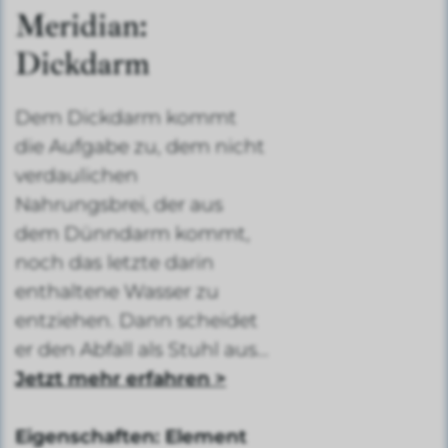
Meridian:
Dickdarm
Dem Dickdarm kommt
die Aufgabe zu, dem nicht
verdaulichen
Nahrungsbrei, der aus
dem Dünndarm kommt,
noch das letzte darin
enthaltene Wasser zu
entziehen. Dann scheidet
er den Abfall als Stuhl aus…
Jetzt mehr erfahren >
Eigenschaften: Element