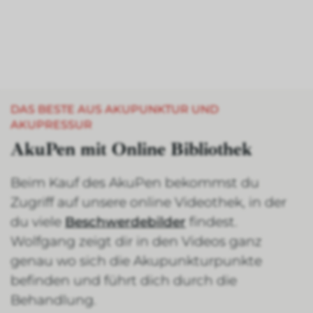
DAS BESTE AUS AKUPUNKTUR UND
AKUPRESSUR
AkuPen mit Online Bibliothek
Beim Kauf des AkuPen bekommst du
Zugriff auf unsere online Videothek, in der
du viele
Beschwerdebilder
findest.
Wolfgang zeigt dir in den Videos ganz
genau wo sich die Akupunkturpunkte
befinden und führt dich durch die
Behandlung.