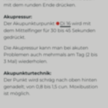
mit dem runden Ende drücken.
Akupressur:
Der Akupunkturpunkt
Di 16
wird mit
dem Mittelfinger für 30 bis 45 Sekunden
gedrückt.
Die Akupressur kann man bei akuten
Problemen auch mehrmals am Tag (2 bis
3 Mal) wiederholen.
Akupunkturtechnik:
Der Punkt wird schräg nach oben hinten
genadelt; von 0,8 bis 1,5 cun. Moxibustion
ist möglich.