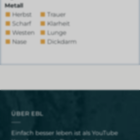
Metall
Herbst
Trauer
Scharf
Klarheit
Westen
Lunge
Nase
Dickdarm
ÜBER EBL
Einfach besser leben ist als YouTube