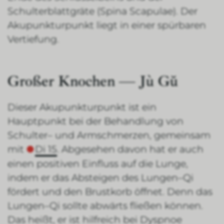
Schulterblattgräte (Spina Scapulae). Der
Akupunkturpunkt liegt in einer spürbaren
Vertiefung.
Großer Knochen — Jù Gŭ
Dieser Akupunkturpunkt ist ein
Hauptpunkt bei der Behandlung von
Schulter– und Armschmerzen, gemeinsam
mit
Di 15
. Abgesehen davon hat er auch
einen positiven Einfluss auf die Lunge,
indem er das Absteigen des Lungen–Qi
fördert und den Brustkorb öffnet. Denn das
Lungen–Qi sollte abwärts fließen können.
Das heißt, er ist hilfreich bei Dyspnoe