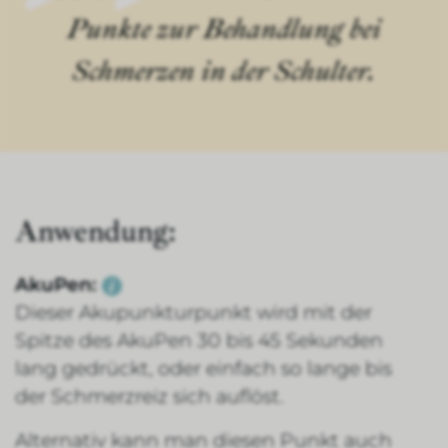
Punkte zur Behandlung bei
Schmerzen in der Schulter.
Anwendung:
AkuPen:
Dieser Akupunkturpunkt wird mit der
Spitze des AkuPen 30 bis 45 Sekunden
lang gedrückt, oder einfach so lange bis
der Schmerzreiz sich auflöst.
Alternativ kann man diesen Punkt auch