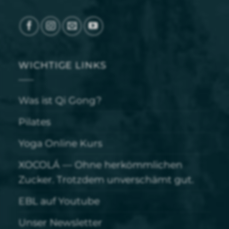
WICHTIGE LINKS
Was ist Qi Gong?
Pilates
Yoga Online Kurs
XOCOLÁ — Ohne herkömmlichen
Zucker. Trotzdem unverschämt gut.
EBL auf Youtube
Unser Newsletter