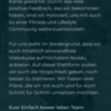
Kanal gestartet. Durch das viele
positive Feedback, das wir bekommen
haben, sind wir motiviert, uns mit euch
zu einer Fitness und Lifestyle
Community weiterzuentwickeln.
Für uns steht im Vordergrund, dass wir
euch inhaltlich einwandfreie
Videokurse auf höchstem Niveau
anbieten. Auf dieser Plattform wollen
wir euch die Möglichkeit geben, noch
besser zu trainieren. Wir haben viele
Pläne…die wir mit euch und für euch
Schritt für Schritt umsetzen möchten.
Euer Einfach besser leben Team