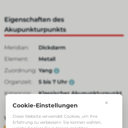
Eigenschaften des
Akupunkturpunkts
Meridian:
Dickdarm
Element:
Metall
Zuordnung:
Yang
Organzeit:
5 bis 7 Uhr
Kategorie:
Klassischer Akupunkturpunkt
×
Cookie-Einstellungen
Diese Website verwendet Cookies, um Ihre
Wirkung aus Sicht der TCM:
Erfahrung zu verbessern. Sie können wählen,
Leitbahn freimachend