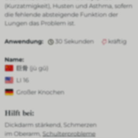
(Kurzatmigkeit), Husten und Asthma, sofern
die fehlende absteigende Funktion der
Lungen das Problem ist.
Anwendung:
30 Sekunden
kräftig
Name:
巨骨 (jù gŭ)
LI 16
Großer Knochen
Hilft bei:
Dickdarm stärkend, Schmerzen
im Oberarm,
Schulterprobleme