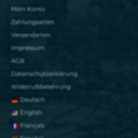
Mein Konto
Zahlungsarten
Versandarten
Impressum
AGB
Datenschutzerklärung
Widerrufsbelehrung
Deutsch
English
Français