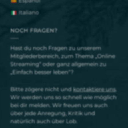
Español
Italiano
NOCH FRAGEN?
Hast du noch Fragen zu unserem
Mitgliederbereich, zum Thema „Online
Streaming“ oder ganz allgemein zu
„Einfach besser leben“?
Bitte zögere nicht und
kontaktiere uns
.
Wir werden uns so schnell wie möglich
bei dir melden. Wir freuen uns auch
über jede Anregung, Kritik und
natürlich auch über Lob.