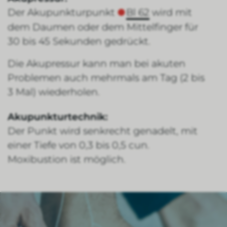
Der Akupunkturpunkt
Bl 62
wird mit
dem Daumen oder dem Mittelfinger für
30 bis 45 Sekunden gedrückt.
Die Akupressur kann man bei akuten
Problemen auch mehrmals am Tag (2 bis
3 Mal) wiederholen.
Akupunkturtechnik:
Der Punkt wird senkrecht genadelt, mit
einer Tiefe von 0,3 bis 0,5 cun.
Moxibustion ist möglich.