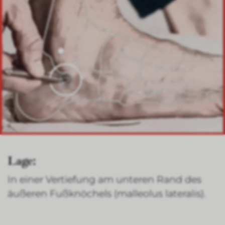
Lage:
In einer Vertiefung am unteren Rand des
äußeren Fußknöchels (malleolus lateralis).