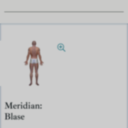
Meridian:
Blase