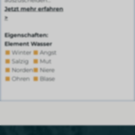
auszuscheiden…
Jetzt mehr erfahren
>
Eigenschaften:
Element Wasser
Winter
Angst
Salzig
Mut
Norden
Niere
Ohren
Blase