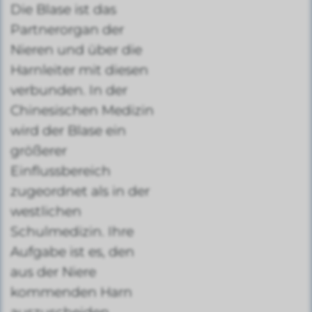
Die Blase ist das
Partnerorgan der
Nieren und über die
Harnleiter mit diesen
verbunden. In der
Chinesischen Medizin
wird der Blase ein
größerer
Einflussbereich
zugeordnet als in der
westlichen
Schulmedizin. Ihre
Aufgabe ist es, den
aus der Niere
kommenden Harn