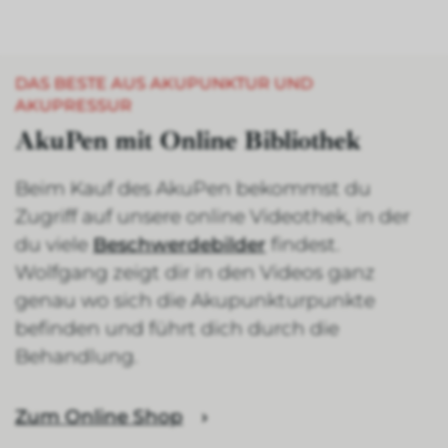
DAS BESTE AUS AKUPUNKTUR UND
AKUPRESSUR
AkuPen mit Online Bibliothek
Beim Kauf des AkuPen bekommst du
Zugriff auf unsere online Videothek, in der
du viele
Beschwerdebilder
findest.
Wolfgang zeigt dir in den Videos ganz
genau wo sich die Akupunkturpunkte
befinden und führt dich durch die
Behandlung.
Zum Online Shop