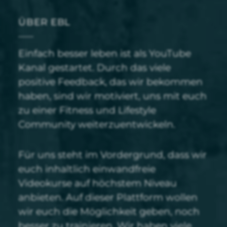
ÜBER EBL
Einfach besser leben ist als YouTube
Kanal gestartet. Durch das viele
positive Feedback, das wir bekommen
haben, sind wir motiviert, uns mit euch
zu einer Fitness und Lifestyle
Community weiterzuentwickeln.
Für uns steht im Vordergrund, dass wir
euch inhaltlich einwandfreie
Videokurse auf höchstem Niveau
anbieten. Auf dieser Plattform wollen
wir euch die Möglichkeit geben, noch
besser zu trainieren. Wir haben viele