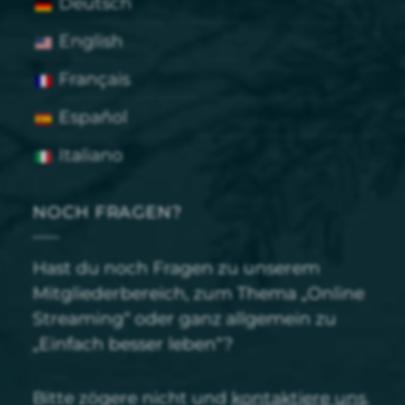
Deutsch
English
Français
Español
Italiano
NOCH FRAGEN?
Hast du noch Fragen zu unserem
Mitgliederbereich, zum Thema „Online
Streaming“ oder ganz allgemein zu
„Einfach besser leben“?
Bitte zögere nicht und
kontaktiere uns
.