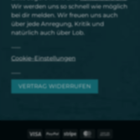
Wir werden uns so schnell wie möglich
bei dir melden. Wir freuen uns auch
über jede Anregung, Kritik und
natürlich auch über Lob.
Cookie–Einstellungen
VERTRAG WIDERRUFEN
Visa
PayPal
Streifen
MasterCard
Nachnahme