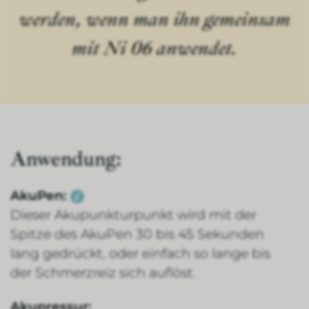
werden, wenn man ihn gemeinsam
mit Ni 06 anwendet.
Anwendung:
AkuPen:
Dieser Akupunkturpunkt wird mit der
Spitze des AkuPen 30 bis 45 Sekunden
lang gedrückt, oder einfach so lange bis
der Schmerzreiz sich auflöst.
Akupressur: