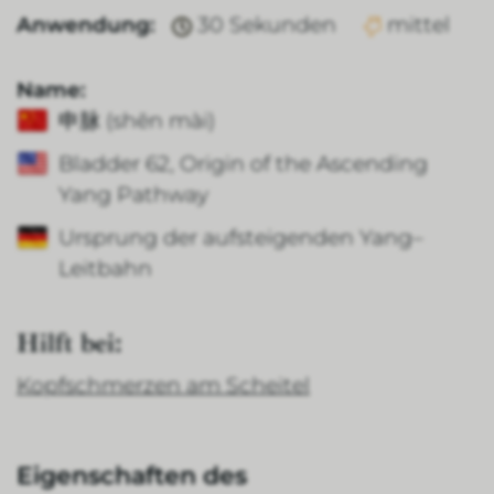
Anwendung:
30 Sekunden
mittel
Name:
申脉 (shēn mài)
Bladder 62, Origin of the Ascending
Yang Pathway
Ursprung der aufsteigenden Yang–
Leitbahn
Hilft bei:
Kopfschmerzen am Scheitel
Eigenschaften des