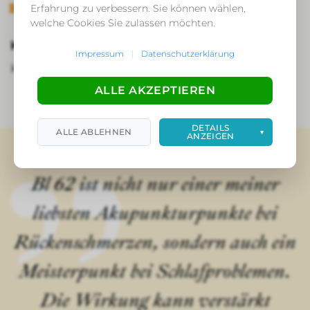
Beseitigt inneren Wind
Erfahrung zu verbessern. Sie können wählen,
welche Cookies Sie zulassen möchten.
Kontraindikation:
Impressum
|
Datenschutzerklärung
Keine
ALLE AKZEPTIEREN
DETAILS
ALLE ABLEHNEN
▼
ANZEIGEN
Bl 62 ist nicht nur einer meiner
liebsten Akupunkturpunkte bei
Rückenschmerzen, sondern auch ein
Meisterpunkt bei Schlafproblemen.
Die Wirkung kann verstärkt