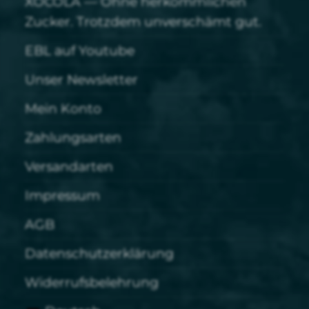
XOCOLÁ — Ohne herkömmlichen
Zucker. Trotzdem unverschämt gut.
EBL auf Youtube
Unser Newsletter
Mein Konto
Zahlungsarten
Versandarten
Impressum
AGB
Datenschutzerklärung
Widerrufsbelehrung