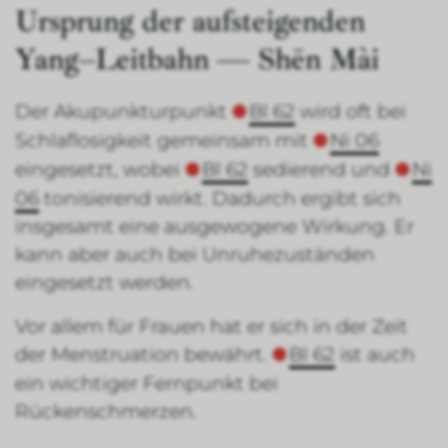
Ursprung der aufsteigenden
Yang–Leitbahn — Shēn Mài
Der Akupunkturpunkt
Bl 62
wird oft bei
Schlaflosigkeit gemeinsam mit
Ni 06
eingesetzt, wobei
Bl 62
sedierend und
Ni
06
tonisierend wirkt. Dadurch ergibt sich
insgesamt eine ausgewogene Wirkung. Er
kann aber auch bei Unruhezuständen
eingesetzt werden.
Vor allem für Frauen hat er sich in der Zeit
der Menstruation bewährt.
Bl 62
ist auch
ein wichtiger Fernpunkt bei
Rückenschmerzen.