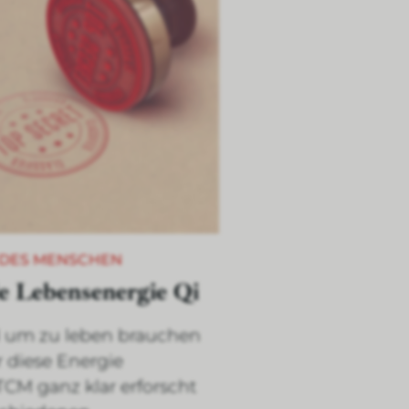
 DES MENSCHEN
e Lebensenergie Qi
 um zu leben brauchen
r diese Energie
CM ganz klar erforscht