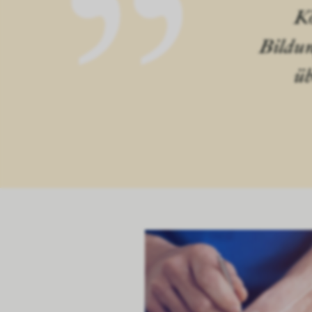
Kö
Bildun
üb