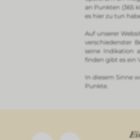
an Punkten (365 k
es hier zu tun hab
Auf unserer Websi
verschiedenster 
seine Indikation
finden gibt es ein
In diesem Sinne wü
Punkte.
Ei