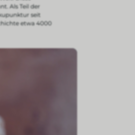
. Als Teil der
Akupunktur seit
chichte etwa 4000