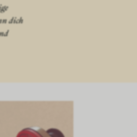
ige
nn dich
and