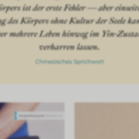
rpers ist der erste Fehler — aber einseit
g des Körpers ohne Kultur der Seele ka
er mehrere Leben hinweg im Yin-Zust
verharren lassen.
Chinesisches Sprichwort