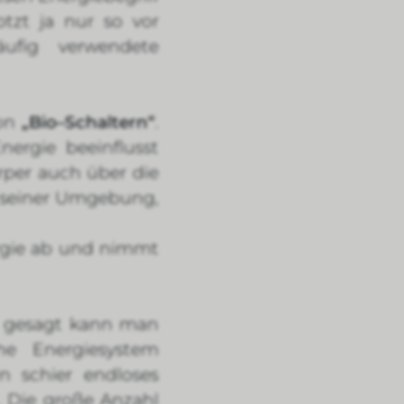
otzt ja nur so vor
äufig verwendete
von
„Bio–Schaltern“
.
ergie beeinflusst
rper auch über die
 seiner Umgebung,
rgie ab und nimmt
t gesagt kann man
he Energiesystem
n schier endloses
. Die große Anzahl