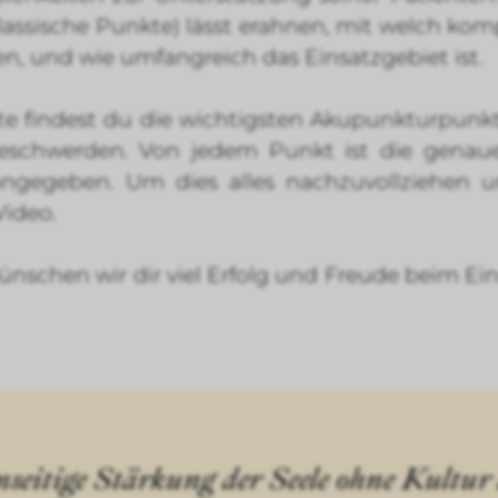
lassische Punkte) lässt erahnen, mit welch ko
en, und wie umfangreich das Einsatzgebiet ist.
te findest du die wichtigsten Akupunkturpun
Beschwerden. Von jedem Punkt ist die genaue
 angegeben. Um dies alles nachzuvollziehen 
 Video.
nschen wir dir viel Erfolg und Freude beim Ei
nseitige Stärkung der Seele ohne Kultur 