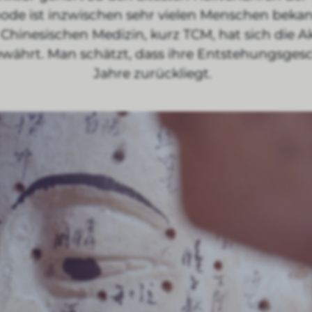
de ist inzwischen sehr vielen Menschen bekannt
 Chinesischen Medizin, kurz TCM, hat sich die 
währt. Man schätzt, dass ihre Entstehungsges
Jahre zurückliegt.