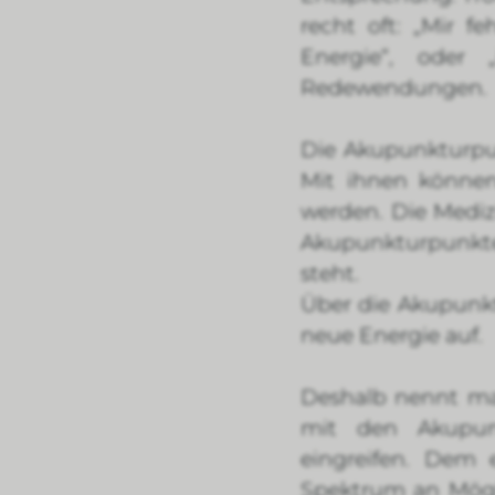
recht oft: „Mir f
Energie“, oder 
Redewendungen.
Die Akupunkturpu
Mit ihnen können
werden. Die Mediz
Akupunkturpunkte
steht.
Über die Akupunk
neue Energie auf.
Deshalb nennt ma
mit den Akupunk
eingreifen. Dem 
Spektrum an Mögli