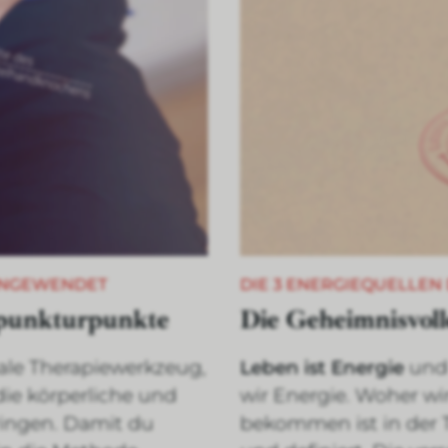
ANGEWENDET
DIE 3 ENERGIEQUELLEN
upunkturpunkte
Die Geheimnisvoll
male Therapiewerkzeug,
Leben ist Energie
und
die körperliche und
wir Energie. Woher wi
ringen. Damit du
bekommen ist in der T