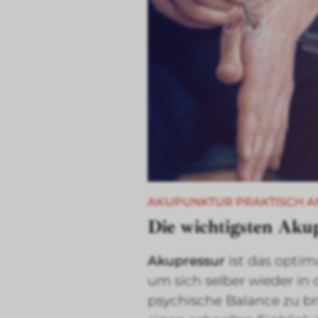
AKUPUNKTUR PRAKTISCH 
Die wichtigsten Ak
Akupressur
ist das opti
um sich selber wieder in 
psychische Balance zu b