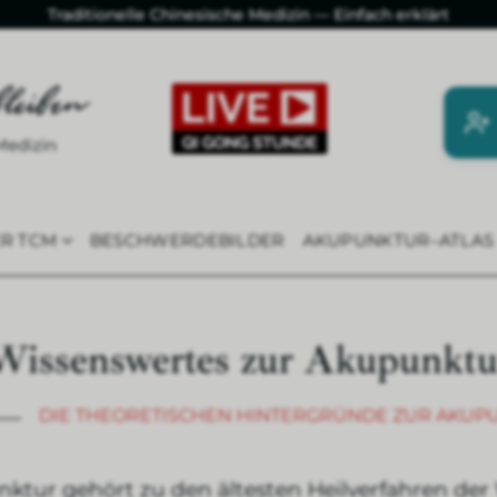
Traditionelle Chinesische Medizin — Einfach erklärt
ER TCM
BESCHWERDEBILDER
AKUPUNKTUR–ATLAS
Wissenswertes zur Akupunktu
DIE THEORETISCHEN HINTERGRÜNDE ZUR AKUP
ktur gehört zu den ältesten Heilverfahren der 