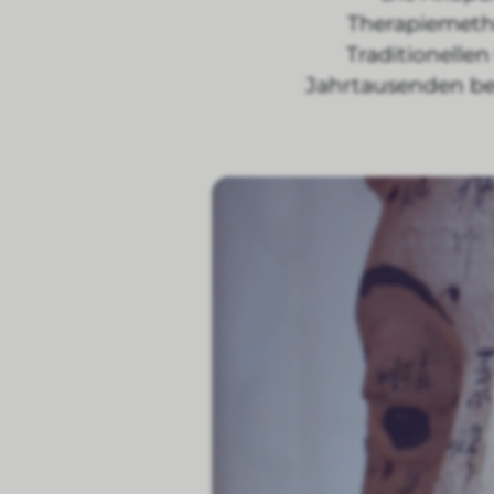
Therapiemetho
Traditionellen
Jahrtausenden be