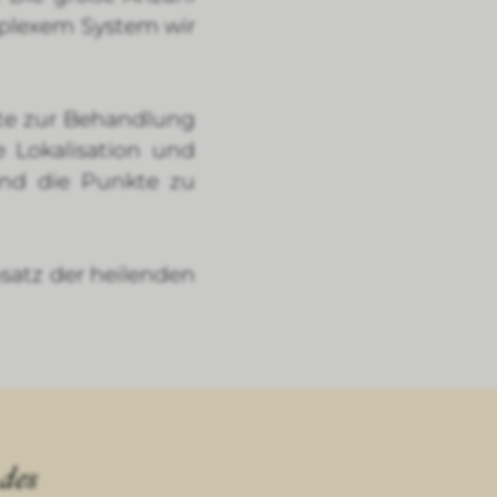
mplexem System wir
kte zur Behandlung
 Lokalisation und
und die Punkte zu
nsatz der heilenden
des