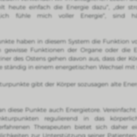
ehlt heute einfach die Energie dazu“, „der str
„ich fühle mich voller Energie“, sind h
nkte haben in diesem System die Funktion 
 gewisse Funktionen der Organe oder die En
iner des Ostens gehen davon aus, dass der Kö
 ständig in einem energetischen Wechsel mit
turpunkte gibt der Körper sozusagen alte Ene
n diese Punkte auch Energietore. Vereinfach
turpunkten regulierend in das körperlic
erfahrenen Therapeuten bietet sich daher ei
chkeiten zur Unterstützung seiner Patienten