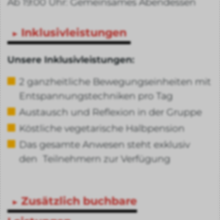
Ab 19:00 Uhr: Gemeinsames Abendessen
Inklusivleistungen
Unsere Inklusivleistungen:
2 ganzheitliche Bewegungseinheiten mit
Entspannungstechniken pro Tag
Austausch und Reflexion in der Gruppe
Köstliche vegetarische Halbpension
Das gesamte Anwesen steht exklusiv
den Teilnehmern zur Verfügung
Zusätzlich buchbare