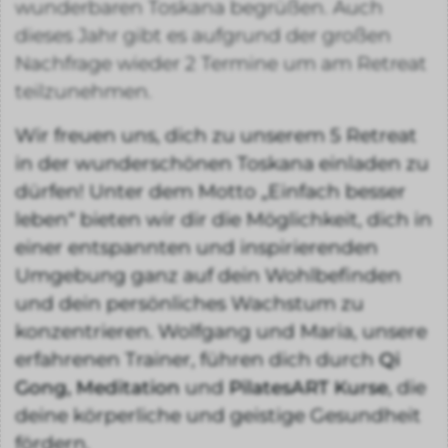
wunderbaren Toskana begrüßen. Auch
dieses Jahr gibt es aufgrund der großen
Nachfrage wieder 2 Termine um am Retreat
teilzunehmen.
Wir freuen uns, dich zu unserem 5 Retreat
in der wunderschönen Toskana einladen zu
dürfen! Unter dem Motto „Einfach besser
leben“ bieten wir dir die Möglichkeit, dich in
einer entspannten und inspirierenden
Umgebung ganz auf dein Wohlbefinden
und dein persönliches Wachstum zu
konzentrieren. Wolfgang und Maria, unsere
erfahrenen Trainer, führen dich durch
Qi
Gong, Meditation
und
PilatesART Kurse
, die
deine körperliche und geistige Gesundheit
fördern.