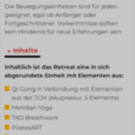
Die Bewegungseinheiten sind für jeden
geeignet, egal ob Anfänger oder
Fortgeschrittener. Vorkenntnisse sollten
kein Hindernis für neue Erfahrungen sein.
Inhalte
Inhaltlich ist das Retreat eine in sich
abgerundete Einheit mit Elementen aus:
Qi Gong in Verbindung mit Elementen
aus der TCM (Akupressur, 5 Elemente)
Meridian Yoga
TAO Breathwork
PilatesART