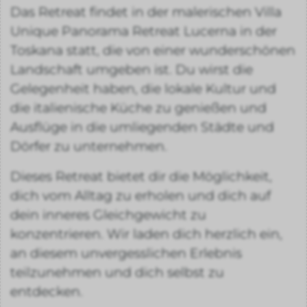
Das Retreat findet in der malerischen Villa
Unique Panorama Retreat Lucerna in der
Toskana statt, die von einer wunderschönen
Landschaft umgeben ist. Du wirst die
Gelegenheit haben, die lokale Kultur und
die italienische Küche zu genießen und
Ausflüge in die umliegenden Städte und
Dörfer zu unternehmen.
Dieses Retreat bietet dir die Möglichkeit,
dich vom Alltag zu erholen und dich auf
dein inneres Gleichgewicht zu
konzentrieren. Wir laden dich herzlich ein,
an diesem unvergesslichen Erlebnis
teilzunehmen und dich selbst zu
entdecken.