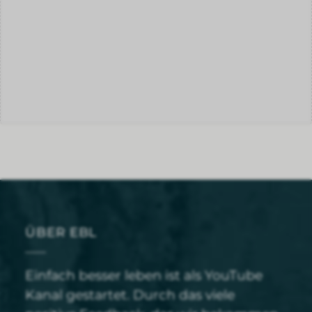
WOLFGANG STEMER
Qi Scanning für den
3 effetkive
3fach Erwärmer –
Atemübungen für
Meridian
den Herbst
ÜBER EBL
Einfach besser leben ist als YouTube
Kanal gestartet. Durch das viele