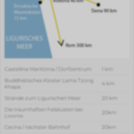
Castellina Marittima / Dorfzentrum
1 km
Buddhistisches Kloster Lama Tzong
4 km
Khapa
Strände zum Ligurischen Meer
20 km
Die traumhaften Felsküsten bei
20km
Livorno
Cecina / nächster Bahnhof
20km