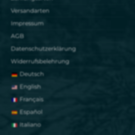
Versandarten
Impressum
AGB
Datenschutzerklärung
Widerrufsbelehrung
Deutsch
English
Français
Español
Italiano