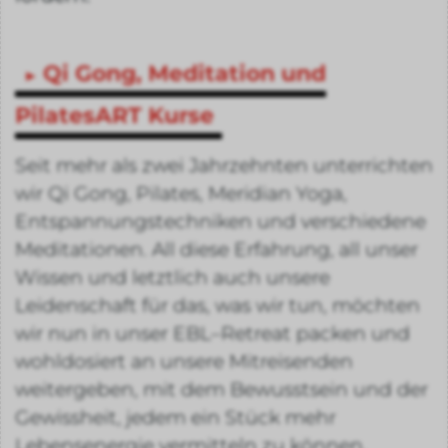
Qi Gong, Meditation und
PilatesART Kurse
Seit mehr als zwei Jahrzehnten unterrichten
wir Qi Gong, Pilates, Meridian Yoga,
Entspannungstechniken und verschiedene
Meditationen. All diese Erfahrung, all unser
Wissen und letztlich auch unsere
Leidenschaft für das, was wir tun, möchten
wir nun in unser EBL–Retreat packen und
wohldosiert an unsere Mitreisenden
weitergeben, mit dem Bewusstsein und der
Gewissheit, jedem ein Stück mehr
Lebensenergie vermitteln zu können.