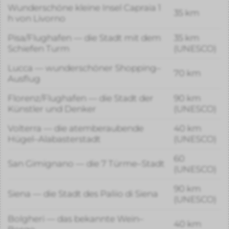
Wunderschöne kleine Insel Capraia 1
35 km
h von Livorno
Pisa/Flughafen — die Stadt mit dem
35 km
Schiefen Turm
(UNESCO)
Lucca — wunderschöner Shopping–
70 km
Ausflug
Florenz/Flughafen — die Stadt der
90 km
Künstler und Denker
(UNESCO)
Volterra — die atemberaubende
40 km
Hügel–Alabasterstadt
(UNESCO)
60
San Gimignano — die 7 Türme–Stadt
(UNESCO)
90 km
Siena — die Stadt des Paliio di Siena
(UNESCO)
Bolgheri — das bekannte Wein–
40 km