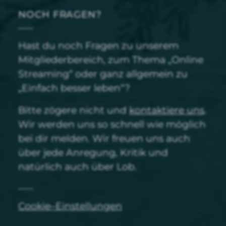
NOCH FRAGEN?
Hast du noch Fragen zu unserem
Mitgliederbereich, zum Thema „Online
Streaming“ oder ganz allgemein zu
„Einfach besser leben“?
Bitte zögere nicht und
kontaktiere uns
.
Wir werden uns so schnell wie möglich
bei dir melden. Wir freuen uns auch
über jede Anregung, Kritik und
natürlich auch über Lob.
Cookie–Einstellungen