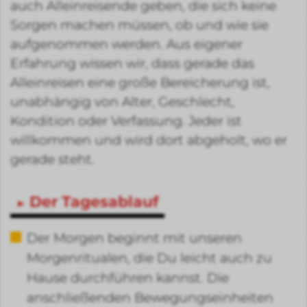
auch Alleinreisende geben, die sich keine
Sorgen machen müssen, ob und wie sie
aufgenommen werden. Aus eigener
Erfahrung wissen wir, dass gerade das
Alleinreisen eine große Bereicherung ist,
unabhängig von Alter, Geschlecht,
Kondition oder Verfassung. Jeder ist
willkommen und wird dort abgeholt, wo er
gerade steht.
Der Tagesablauf
Der Morgen beginnt mit unseren
Morgenritualen, die Du leicht auch zu
Hause durchführen kannst. Die
anschließenden Bewegungseinheiten