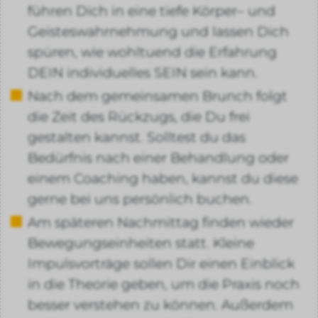
führen Dich in eine tiefe Körper– und
Geisteswahrnehmung und lassen Dich
spüren, wie wohltuend die Erfahrung
DEIN individuelles SEIN sein kann.
Nach dem gemeinsamen Brunch folgt
die Zeit des Rückzugs, die Du frei
gestalten kannst. Solltest du das
Bedürfnis nach einer Behandlung oder
einem Coaching haben, kannst du diese
gerne bei uns persönlich buchen.
Am späteren Nachmittag finden wieder
Bewegungseinheiten statt. Kleine
Impulsvorträge sollen Dir einen Einblick
in die Theorie geben, um die Praxis noch
besser verstehen zu können. Außerdem