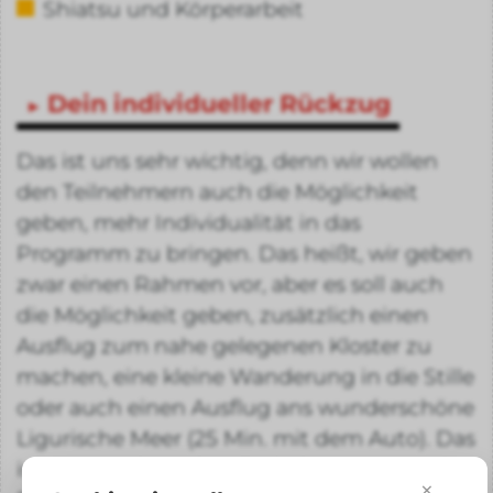
Shiatsu und Körperarbeit
Dein individueller Rückzug
Das ist uns sehr wichtig, denn wir wollen
den Teilnehmern auch die Möglichkeit
geben, mehr Individualität in das
Programm zu bringen. Das heißt, wir geben
zwar einen Rahmen vor, aber es soll auch
die Möglichkeit geben, zusätzlich einen
Ausflug zum nahe gelegenen Kloster zu
machen, eine kleine Wanderung in die Stille
oder auch einen Ausflug ans wunderschöne
Ligurische Meer (25 Min. mit dem Auto). Das
ist so ausgelegt, dass für jeden genügend
×