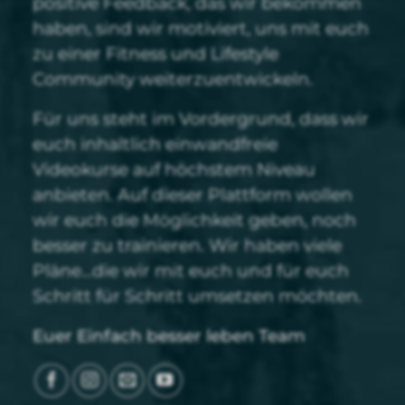
positive Feedback, das wir bekommen
haben, sind wir motiviert, uns mit euch
zu einer Fitness und Lifestyle
Community weiterzuentwickeln.
Für uns steht im Vordergrund, dass wir
euch inhaltlich einwandfreie
Videokurse auf höchstem Niveau
anbieten. Auf dieser Plattform wollen
wir euch die Möglichkeit geben, noch
besser zu trainieren. Wir haben viele
Pläne…die wir mit euch und für euch
Schritt für Schritt umsetzen möchten.
Euer Einfach besser leben Team