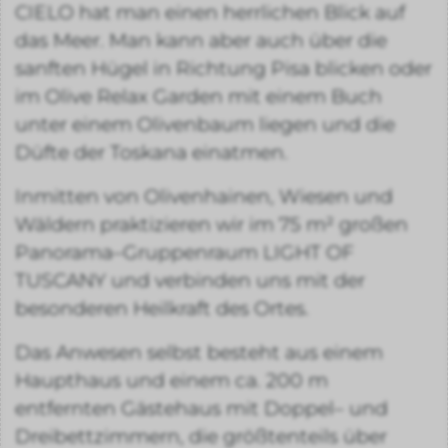
CIELO hat man einen herrlichen Blick auf
das Meer. Man kann aber auch über die
sanften Hügel in Richtung Pisa blicken oder
im Olive Relax Garden mit einem Buch
unter einem Olivenbaum liegen und die
Düfte der Toskana einatmen.
Inmitten von Olivenhainen, Wiesen und
Wäldern praktizieren wir im 75 m² großen
Panorama–Gruppenraum LIGHT OF
TUSCANY und verbinden uns mit der
besonderen Heilkraft des Ortes.
Das Anwesen selbst besteht aus einem
Haupthaus und einem ca. 200 m
entfernten Gästehaus mit Doppel– und
Dreibettzimmern, die größtenteils über