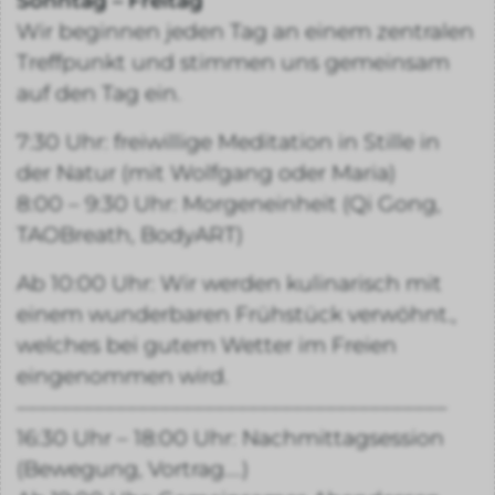
Sonntag – Freitag
Wir beginnen jeden Tag an einem zentralen
Treffpunkt und stimmen uns gemeinsam
auf den Tag ein.
7:30 Uhr: freiwillige Meditation in Stille in
der Natur (mit Wolfgang oder Maria)
8:00 – 9:30 Uhr: Morgeneinheit (Qi Gong,
TAOBreath, BodyART)
Ab 10:00 Uhr: Wir werden kulinarisch mit
einem wunderbaren Frühstück verwöhnt.,
welches bei gutem Wetter im Freien
eingenommen wird.
–––––––––––––––––––––––––––––––––––––––
16:30 Uhr – 18:00 Uhr: Nachmittagsession
(Bewegung, Vortrag….)