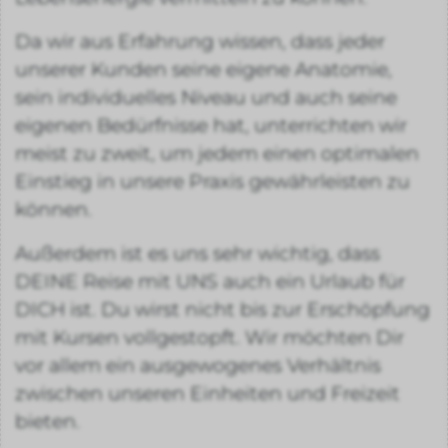
Da wir aus Erfahrung wissen, dass jeder
unserer Kunden seine eigene Anatomie,
sein individuelles Niveau und auch seine
eigenen Bedürfnisse hat, unterrichten wir
meist zu zweit, um jedem einen optimalen
Einstieg in unsere Praxis gewährleisten zu
können.
Außerdem ist es uns sehr wichtig, dass
DEINE Reise mit UNS auch ein Urlaub für
DICH ist. Du wirst nicht bis zur Erschöpfung
mit Kursen vollgestopft. Wir möchten Dir
vor allem ein ausgewogenes Verhältnis
zwischen unseren Einheiten und Freizeit
bieten.