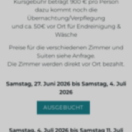
Kursgebühr beträgt 900 € pro Person
dazu kommt noch die
Übernachtung/Verpflegung
und ca. 50€ vor Ort für Endreinigung &
Wäsche
Preise für die verschiedenen Zimmer und
Suiten siehe Anfrage.
Die Zimmer werden direkt vor Ort bezahlt.
Samstag, 27. Juni 2026 bis Samstag, 4. Juli
2026
AUSGEBUCHT
Samstag, 4. Juli 2026 bis Samstag 11. Juli