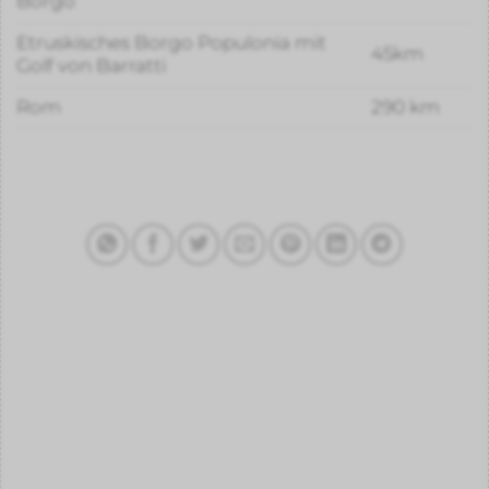
Borgo
Etruskisches Borgo Populonia mit
45km
Golf von Barratti
Rom
290 km
Dieser Eintrag wurde veröffentlicht zu den Themen
Retreats
und getaggt mit
Atem
,
Meditation
,
Retreat
,
Workshop
,
Yoga
.