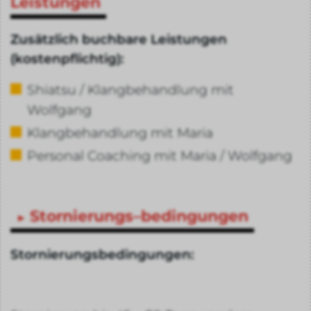
Leistungen
Zusätzlich buchbare Leistungen
(kostenpflichtig):
Shiatsu / Klangbehandlung mit
Wolfgang
Klangbehandlung mit Maria
Personal Coaching mit Maria / Wolfgang
Stornierungs–bedingungen
Stornierungsbedingungen: