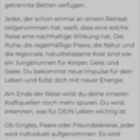
getrennte Betten verfügen.
Jeder, der schon einmal an einem Retreat
teilgenommen hat, weiß, dass eine solche
Reise eine nachhaltige Wirkung hat. Die
Ruhe, die regelmäßige Praxis, die Natur und
die regionale, naturbelassene Kost sind wie
ein Jungbrunnen für Körper, Geist und
Seele. Du bekommst neue Impulse für dein
Leben und füllst dich mit neuer Energie.
Am Ende der Reise wirst du deine inneren
Kraftquellen noch mehr spüren. Du wirst
erkennen, was für DEIN Leben wichtig ist.
Ob Singles, Paare oder Freundeskreise, jeder
wird individuell aufgenommen. Es wird