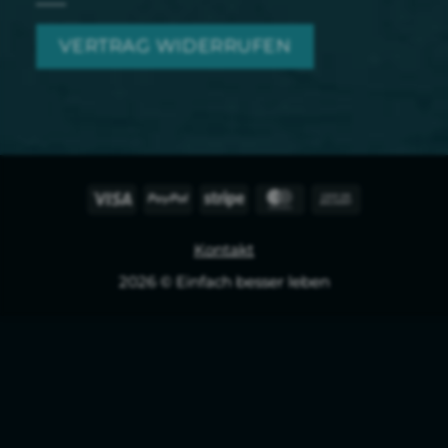
VERTRAG WIDERRUFEN
Visa
PayPal
Streifen
MasterCard
Nachnahme
Kontakt
2026 © Einfach besser leben