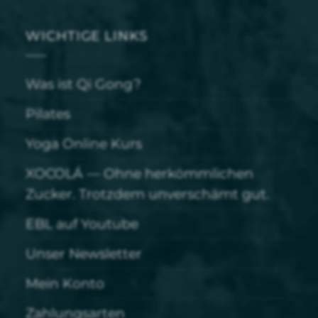
WICHTIGE LINKS
Was ist Qi Gong?
Pilates
Yoga Online Kurs
XOCOLÁ — Ohne herkömmlichen
Zucker. Trotzdem unverschämt gut.
EBL auf Youtube
Unser Newsletter
Mein Konto
Zahlungsarten