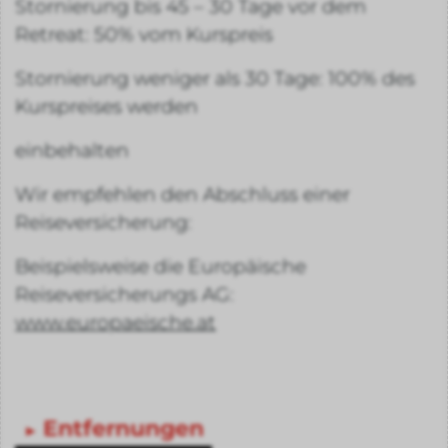
Stornierung bis 45 – 30 Tage vor dem
Retreat: 50% vom Kurspreis
Stornierung weniger als 30 Tage: 100% des
Kurspreises werden
einbehalten
Wir empfehlen den Abschluss einer
Reiseversicherung:
Beispielsweise die Europäische
Reiseversicherungs AG:
www.europaeische.at
Entfernungen