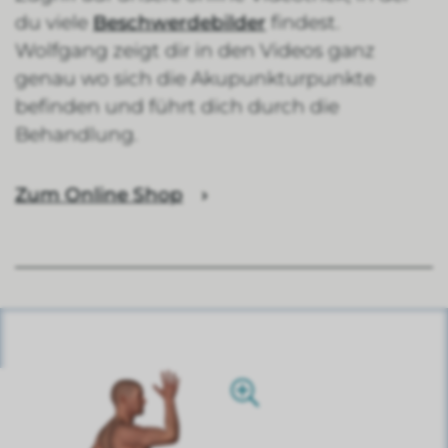
du viele
Beschwerdebilder
findest.
Wolfgang zeigt dir in den Videos ganz
genau wo sich die Akupunkturpunkte
befinden und führt dich durch die
Behandlung.
Zum Online Shop