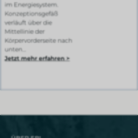
im Energiesystem.
Konzeptionsgefäß
verläuft über die
Mittellinie der
Körpervorderseite nach
unten…
Jetzt mehr erfahren >