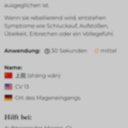
ausgeglichen ist.
Wenn sie rebellierend wird, entstehen
Symptome wie Schluckauf, Aufstoßen,
Übelkeit, Erbrechen oder ein Völlegefühl.
Anwendung:
30 Sekunden
mittel
Name:
上脘 (shàng wăn)
CV 13
Ort des Mageneingangs
Hilft bei: