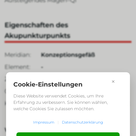
Aufsteigendes Magen–Qi
Eigenschaften des
Akupunkturpunkts
Meridian:
Konzeptionsgefäß
Element:
-
Zuordnung:
Yin
×
Cookie-Einstellungen
Organzeit:
-
Diese Website verwendet Cookies, um Ihre
Erfahrung zu verbessern. Sie können wählen,
Kategorie:
Klassischer Akupunkturpunkt
welche Cookies Sie zulassen möchten.
Impressum
|
Datenschutzerklärung
Wirkung aus Sicht der TCM: