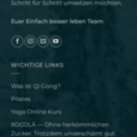
Schritt für Schritt umsetzen möchten.
Euer Einfach besser leben Team
WICHTIGE LINKS
Was ist Qi Gong?
Pilates
Yoga Online Kurs
XOCOLÁ — Ohne herkömmlichen
Zucker. Trotzdem unverschämt gut.