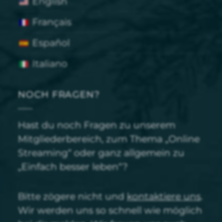
English
Français
Español
Italiano
NOCH FRAGEN?
Hast du noch Fragen zu unserem
Mitgliederbereich, zum Thema „Online
Streaming“ oder ganz allgemein zu
„Einfach besser leben“?
Bitte zögere nicht und
kontaktiere uns
.
Wir werden uns so schnell wie möglich