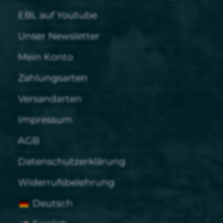
EBL auf Youtube
Unser Newsletter
Mein Konto
Zahlungsarten
Versandarten
Impressum
AGB
Datenschutzerklärung
Widerrufsbelehrung
Deutsch