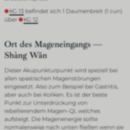
KG 13
befindet sich 1 Daumenbreit (1 cun)
über
KG 12
.
Ort des Mageneingangs —
Shàng Wăn
Dieser Akupunkturpunkt wird speziell bei
allen spastischen Magenstörungen
eingesetzt. Also zum Beispiel bei Gastritis,
aber auch bei Koliken. Es ist der beste
Punkt zur Unterdrückung von
rebellierendem Magen–Qi, welches
aufsteigt. Die Magenenergie sollte
normalerweise nach unten fließen wenn sie