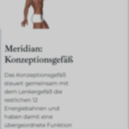
Meridian:
Konzeptionsgefäß
Das Konzeptionsgefäß
steuert gemeinsam mit
dem Lenkergefäß die
restlichen 12
Energiebahnen und
haben damit eine
übergeordnete Funktion