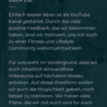
ÜBER EBL
Einfach besser leben ist als YouTube
Kanal gestartet. Durch das viele
positive Feedback, das wir bekommen
haben, sind wir motiviert, uns mit euch
zu einer Fitness und Lifestyle
Community weiterzuentwickeln.
Für uns steht im Vordergrund, dass wir
euch inhaltlich einwandfreie
Videokurse auf höchstem Niveau
anbieten. Auf dieser Plattform wollen
wir euch die Möglichkeit geben, noch
besser zu trainieren. Wir haben viele
Pläne…die wir mit euch und für euch