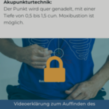
Akupunkturtechnik:
Der Punkt wird quer genadelt, mit einer
Tiefe von 0,5 bis 1,5 cun. Moxibustion ist
möglich.
Videoerklärung zum Auffinden des