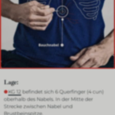
Lage:
KG 12
befindet sich 6 Querfinger (4 cun)
oberhalb des Nabels. In der Mitte der
Strecke zwischen Nabel und
Brustbeinspitze.