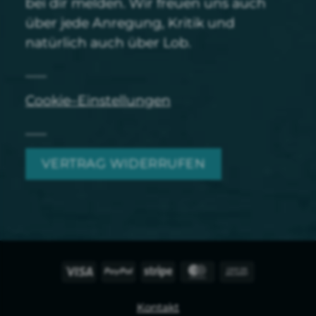
bei dir melden. Wir freuen uns auch
über jede Anregung, Kritik und
natürlich auch über Lob.
Cookie–Einstellungen
VERTRAG WIDERRUFEN
Visa
PayPal
Streifen
MasterCard
Nachnahme
Kontakt