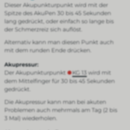
Dieser Akupunkturpunkt wird mit der
Spitze des AkuPen 30 bis 45 Sekunden
lang gedrückt, oder einfach so lange bis
der Schmerzreiz sich auflöst.
Alternativ kann man diesen Punkt auch
mit dem runden Ende drücken.
Akupressur:
Der Akupunkturpunkt
KG 13
wird mit
dem Mittelfinger für 30 bis 45 Sekunden
gedrückt.
Die Akupressur kann man bei akuten
Problemen auch mehrmals am Tag (2 bis
3 Mal) wiederholen.